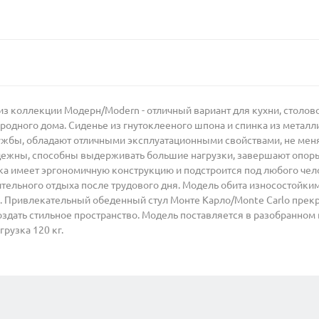
з коллекции Модерн/Modern - отличный вариант для кухни, столов
ородного дома. Сиденье из гнутоклееного шпона и спинка из метал
ужбы, обладают отличными эксплуатационными свойствами, не мен
ежны, способны выдерживать большие нагрузки, завершают опоры
нка имеет эргономичную конструкцию и подстроится под любого чел
ельного отдыха после трудового дня. Модель обита износостойки
упь. Привлекательный обеденный стул Монте Карло/Monte Carlo пр
оздать стильное пространство. Модель поставляется в разобранном
рузка 120 кг.