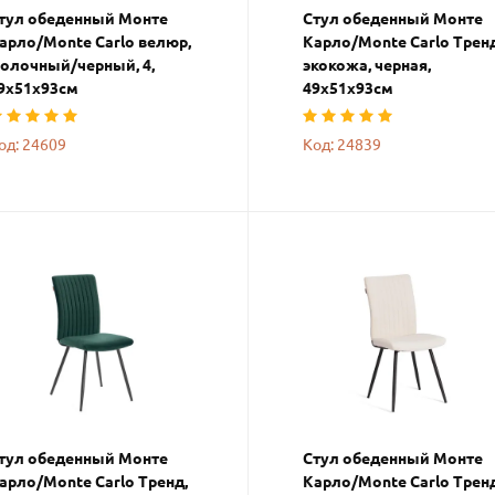
тул обеденный Монте
Стул обеденный Монте
арло/Monte Carlo велюр,
Карло/Monte Carlo Тренд
олочный/черный, 4,
экокожа, черная,
9х51х93см
49х51х93см
од: 24609
Код: 24839
тул обеденный Монте
Стул обеденный Монте
арло/Monte Carlo Тренд,
Карло/Monte Carlo Тренд