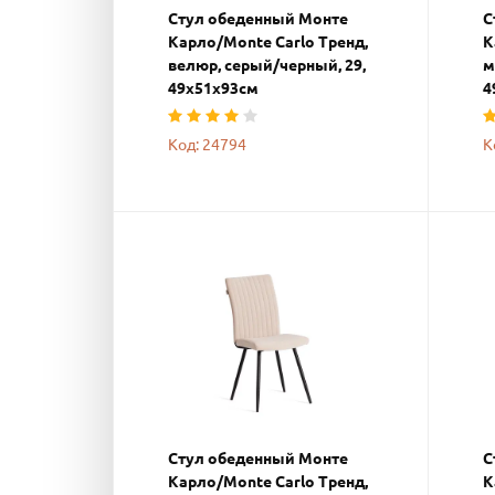
Стул обеденный Монте
С
Карло/Monte Carlo Тренд,
К
велюр, серый/черный, 29,
м
49х51х93см
4
Код: 24794
К
Стул обеденный Монте
С
Карло/Monte Carlo Тренд,
К