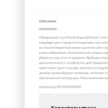
ОПИСАНИЕ
Обеденный стул Монте Карло/Monte Carlo и
подойдет для городской квартиры или заг
из пенополиуретана имеют долгий срок сл
конусообразные металлические опоры над
уберегут ваш пол от царапин. Удобная спи
расположиться с комфортом для продолжит
практичен, прост в уходе, приятен на ощ
дизайн, разнообразит интерьер, поможет с
прилагаемой инструкции. Максимальная наг
Штрихкод: 4610095498987