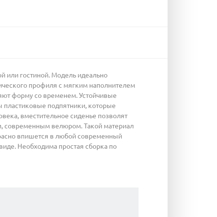
ой или гостиной. Модель идеально
лического профиля с мягким наполнителем
яют форму со временем. Устойчивые
 пластиковые подпятники, которые
овека, вместительное сиденье позволят
м, современным велюром. Такой материал
екрасно впишется в любой современный
 виде. Необходима простая сборка по