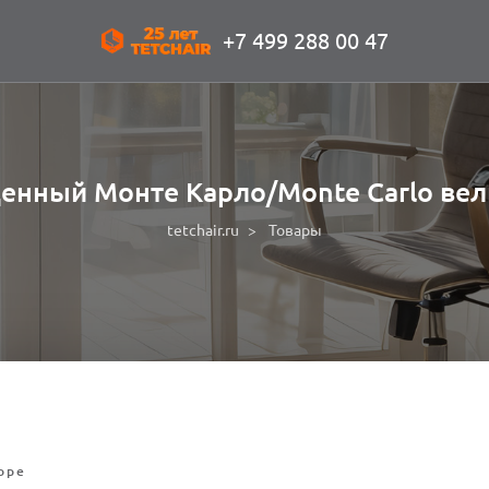
+7 499 288 00 47
денный Монте Карло/Monte Carlo вел
tetchair.ru
Товары
оре