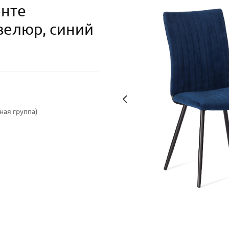
онте
велюр, синий
ая группа)