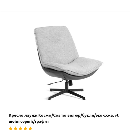
Кресло лаунж Космо/Cosmo велюр/букле/экокожа, vt
шейп серый/графит