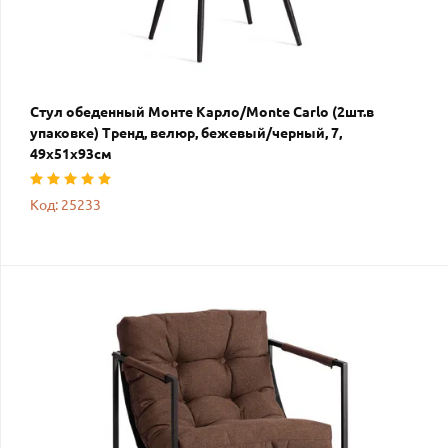
Стул обеденный Монте Карло/Monte Carlo (2шт.в
упаковке) Тренд, велюр, бежевый/черный, 7,
49х51х93см
Код: 25233