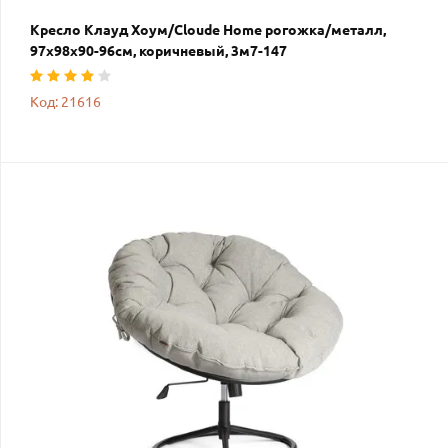
Кресло Клауд Хоум/Cloude Home рогожка/металл,
97х98х90-96см, коричневый, 3м7-147
Код: 21616