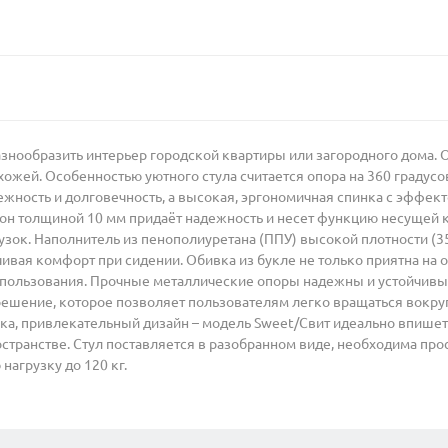
азнообразить интерьер городской квартиры или загородного дома. 
ихожей. Особенностью уютного стула считается опора на 360 градус
жность и долговечность, а высокая, эргономичная спинка с эффек
он толщиной 10 мм придаёт надежность и несет функцию несущей 
ок. Наполнитель из пенополиуретана (ППУ) высокой плотности (35
ая комфорт при сидении. Обивка из букле не только приятна на ощу
спользования. Прочные металлические опоры надежны и устойчивы
решение, которое позволяет пользователям легко вращаться вокруг
инка, привлекательный дизайн – модель Sweet/Свит идеально впише
транстве. Стул поставляется в разобранном виде, необходима прос
нагрузку до 120 кг.