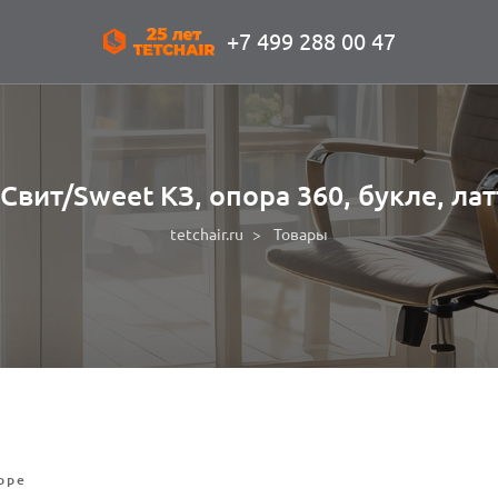
+7 499 288 00 47
вит/Sweet КЗ, опора 360, букле, ла
tetchair.ru
Товары
оре