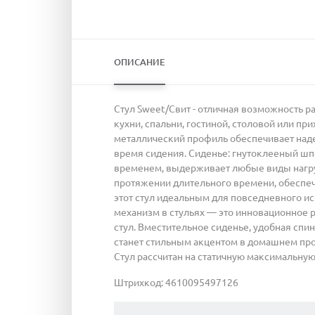
ОПИСАНИЕ
Стул Sweet/Свит - отличная возможность р
кухни, спальни, гостиной, столовой или пр
металлический профиль обеспечивает наде
время сидения. Сиденье: гнутоклееный шп
временем, выдерживает любые виды нагруз
протяжении длительного времени, обеспечив
этот стул идеальным для повседневного и
механизм в стульях — это инновационное 
стул. Вместительное сиденье, удобная сп
станет стильным акцентом в домашнем прос
Стул рассчитан на статичную максимальную 
Штрихкод: 4610095497126