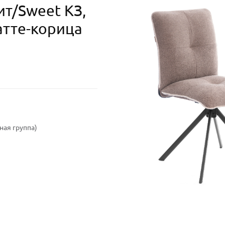
т/Sweet КЗ,
атте-корица
ая группа)