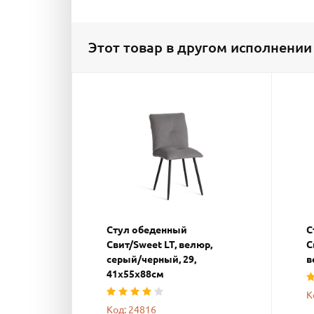
Этот товар в другом исполнении
Стул обеденный
С
Свит/Sweet LT, велюр,
С
серый/черный, 29,
в
41х55х88см
К
Код: 24816