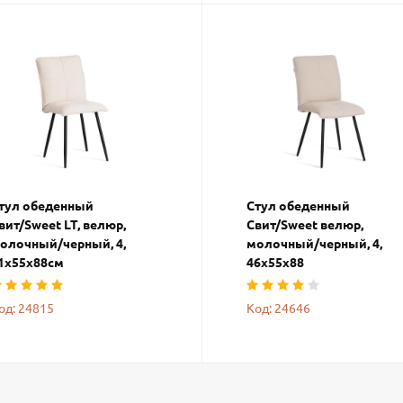
тул обеденный
Стул обеденный
вит/Sweet LT, велюр,
Свит/Sweet велюр,
олочный/черный, 4,
молочный/черный, 4,
1х55х88см
46х55х88
од: 24815
Код: 24646