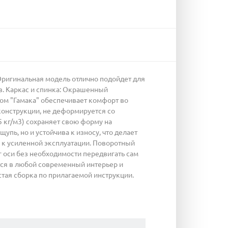
Оригинальная модель отлично подойдет для
ов. Каркас и спинка: Окрашенный
том "Гамака" обеспечивает комфорт во
конструкции, не деформируется со
 кг/м3) сохраняет свою форму на
пь, но и устойчива к износу, что делает
 к усиленной эксплуатации. Поворотный
 оси без необходимости передвигать сам
тся в любой современный интерьер и
тая сборка по прилагаемой инструкции.