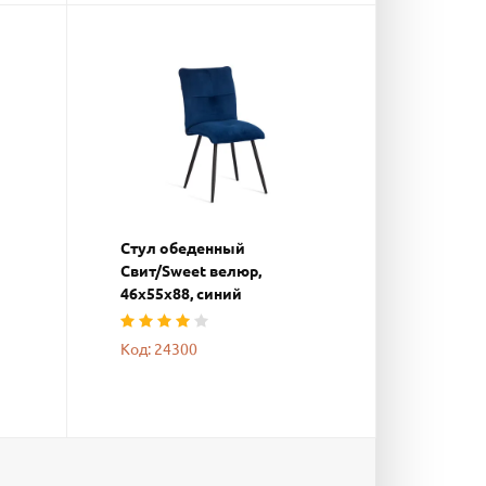
Стул обеденный
Свит/Sweet велюр,
46х55х88, синий
Код: 24300