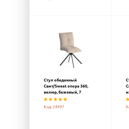
Стул обеденный
С
Свит/Sweet опора 360,
С
велюр, бежевый, 7
и
Код: 24997
К