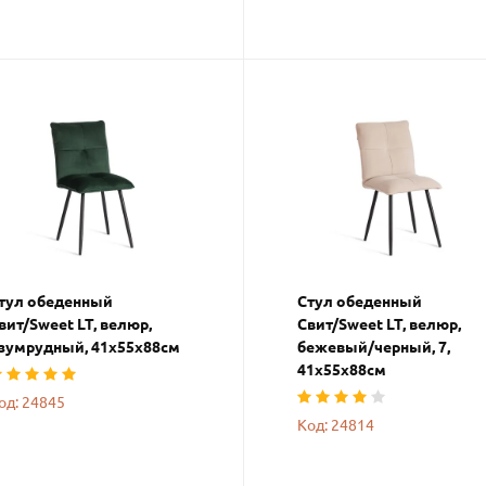
тул обеденный
Стул обеденный
вит/Sweet LT, велюр,
Свит/Sweet LT, велюр,
зумрудный, 41х55х88см
бежевый/черный, 7,
41х55х88см
од: 24845
Код: 24814