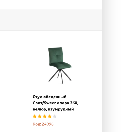
Стул обеденный
Свит/Sweet опора 360,
велюр, изумрудный
Код: 24996