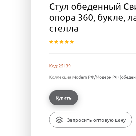
Стул обеденный Сви
опора 360, букле, л
стелла
Код: 25139
Коллекция
Modern РФ/Модерн РФ (обеденн
Купить
Запросить оптовую цену