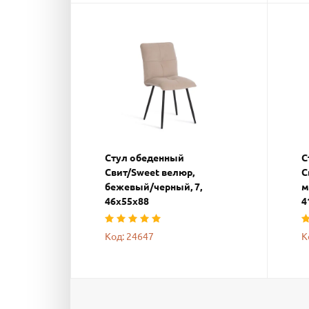
Стул обеденный
С
Свит/Sweet велюр,
С
бежевый/черный, 7,
м
46х55х88
4
Код: 24647
К