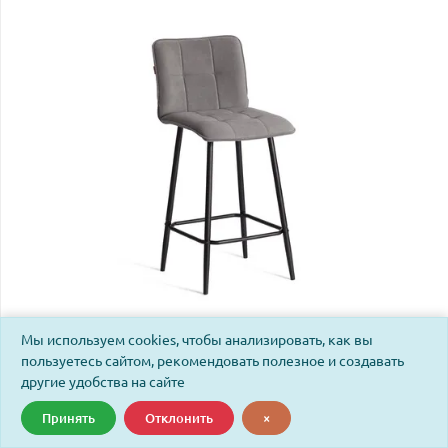
Мы используем cookies, чтобы анализировать, как вы
Стул полубарный Бари/Bari велюр, серый, 29,
пользуетесь сайтом, рекомендовать полезное и создавать
42х55х99см
другие удобства на сайте
Код: 24906
Принять
Отклонить
×