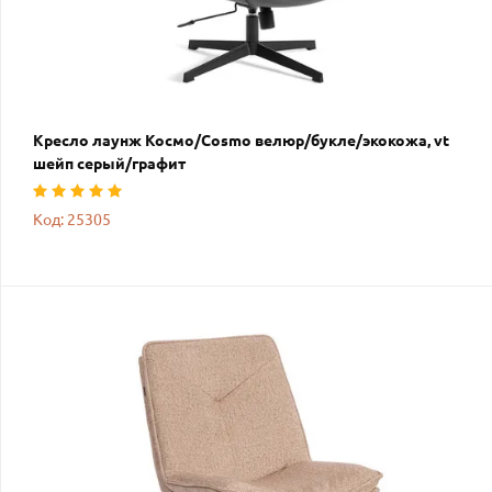
Кресло лаунж Космо/Cosmo велюр/букле/экокожа, vt
шейп серый/графит
Код: 25305