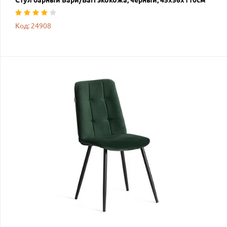
Стул барный Бари/Bari экокожа, черный, 45х56х110см
Код: 24908