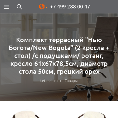
+7 499 288 00 47
Комплект террасный "Нью
Богота/New Bogota" (2 кресла +
стол) /с подушками/ ротанг,
кресло 61х67х78,5см, диаметр
стола 50см, грецкий орех
tetchair.ru
Товары