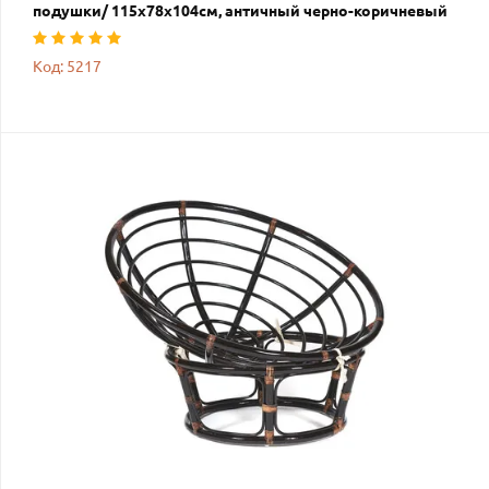
подушки/ 115х78х104см, античный черно-коричневый
Код: 5217