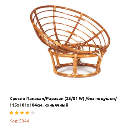
Кресло Папасан/Papasan (23/01 W) /без подушки/
115х101х104см, коньячный
Код: 5044