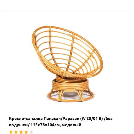
Кресло-качалка Папасан/Papasan (W 23/01 B) /без
подушки/ 115х78х104см, медовый