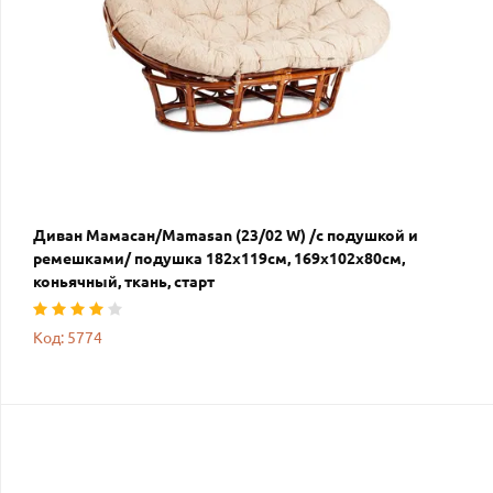
Диван Мамасан/Mamasan (23/02 W) /с подушкой и
ремешками/ подушка 182х119см, 169х102х80см,
коньячный, ткань, старт
Код: 5774