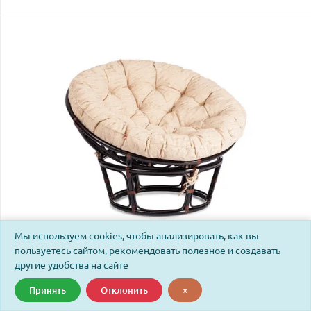
Мы используем cookies, чтобы анализировать, как вы
пользуетесь сайтом, рекомендовать полезное и создавать
Кресло Папасан/Papasan (23/01 W) /с подушкой и
другие удобства на сайте
ремешками/ диаметр подушки 129см, 115х101х104см,
Принять
Отклонить
×
античный черно-коричневый, ткань старт