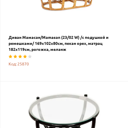
Диван Мамасан/Mamasan (23/02 W) /с подушкой и
ремешками/ 169х102х80см, пекан орех, матрац
182х119см, рогожка, меланж
Код: 25870