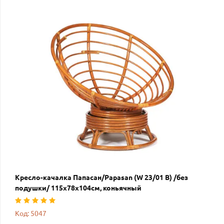
Кресло-качалка Папасан/Papasan (W 23/01 B) /без
подушки/ 115х78х104см, коньячный
Код: 5047