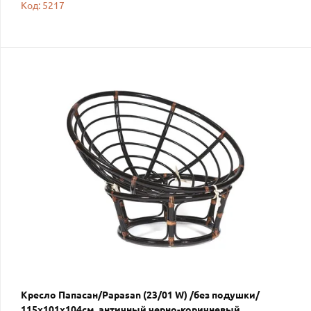
Код: 5217
Кресло Папасан/Papasan (23/01 W) /без подушки/
115х101х104см, античный черно-коричневый