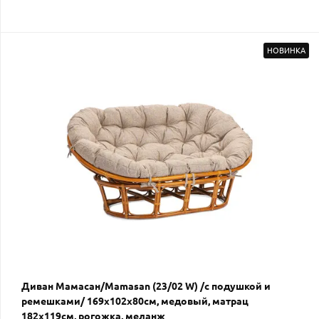
НОВИНКА
Диван Мамасан/Mamasan (23/02 W) /с подушкой и
ремешками/ 169х102х80см, медовый, матрац
182х119см, рогожка, меланж