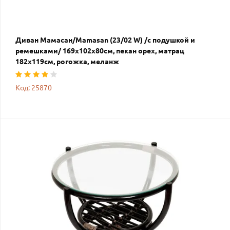
Диван Мамасан/Mamasan (23/02 W) /с подушкой и
ремешками/ 169х102х80см, пекан орех, матрац
182х119см, рогожка, меланж
Код: 25870