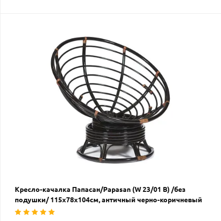
Кресло-качалка Папасан/Papasan (W 23/01 B) /без
подушки/ 115х78х104см, античный черно-коричневый