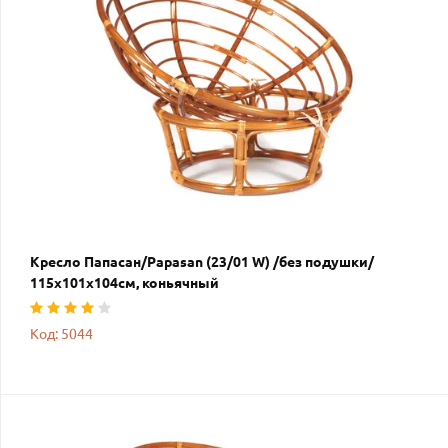
Кресло Папасан/Papasan (23/01 W) /без подушки/
115х101х104см, коньячный
Код: 5044