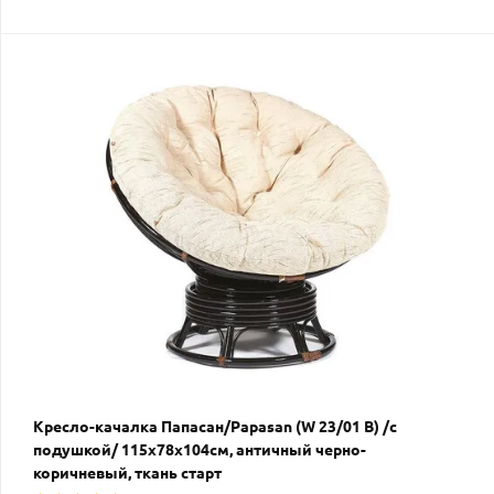
Кресло-качалка Папасан/Papasan (W 23/01 B) /с
подушкой/ 115х78х104см, античный черно-
коричневый, ткань старт