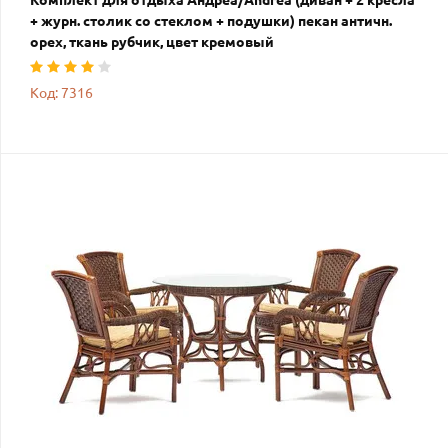
Комплект для отдыха Андреа/Andrea (диван + 2 кресла
+ журн. столик со стеклом + подушки) пекан античн.
орех, ткань рубчик, цвет кремовый
Код: 7316