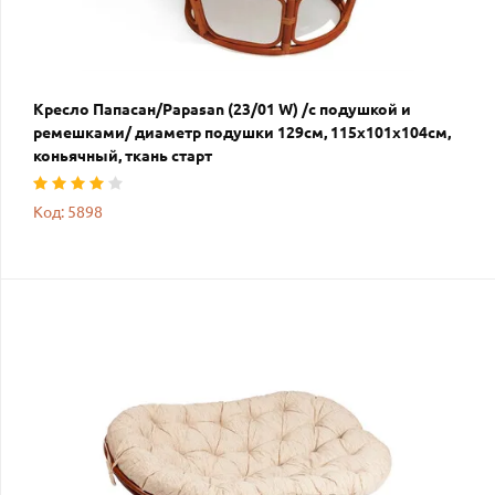
Кресло Папасан/Papasan (23/01 W) /с подушкой и
ремешками/ диаметр подушки 129см, 115х101х104см,
коньячный, ткань старт
Код: 5898