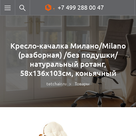
+7 499 288 00 47
Кресло-качалка Милано/Milano
(разборная) /без подушки/
натуральный ротанг,
58х136х103см, коньячный
tetchair.ru
Товары