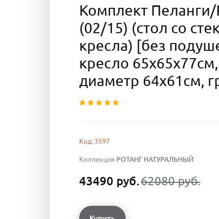
Комплект Пеланги/P
(02/15) (стол со сте
кресла) [без подуше
кресло 65х65х77см,
диаметр 64х61см, г
Код: 3597
Коллекция
РОТАНГ НАТУРАЛЬНЫЙ
43490 руб.
62080 руб.
Купить