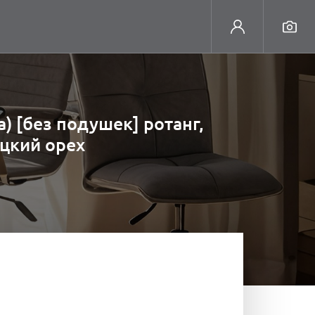
а) [без подушек] ротанг,
ецкий орех