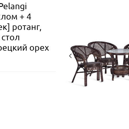
elangi
клом + 4
к] ротанг,
 стол
рецкий орех