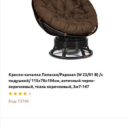
Кресло-качалка Папасан/Papasan (W 23/01 B) /с
подушкой/ 115х78х104см, античный черно-
коричневый, ткань коричневый, 3м7-147
Код: 13746