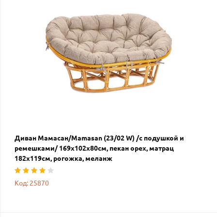
Диван Мамасан/Mamasan (23/02 W) /с подушкой и
ремешками/ 169х102х80см, пекан орех, матрац
182х119см, рогожка, меланж
Код: 25870