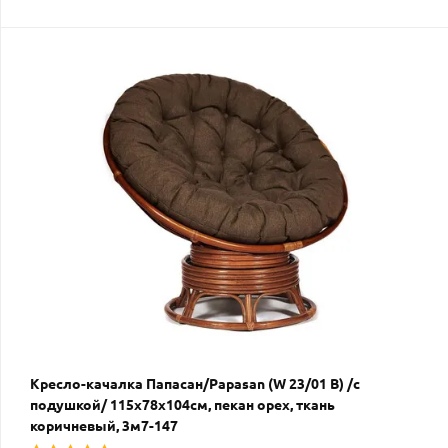
Кресло-качалка Папасан/Papasan (W 23/01 B) /с
подушкой/ 115х78х104см, пекан орех, ткань
коричневый, 3м7-147