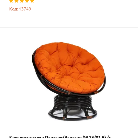
Код: 13749
Кресло-качалка Папасан/Papasan (W 23/01 B) /с