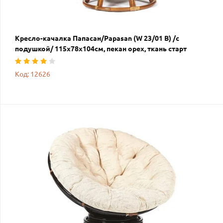
Кресло-качалка Папасан/Papasan (W 23/01 B) /с
подушкой/ 115х78х104см, пекан орех, ткань старт
Код: 12626