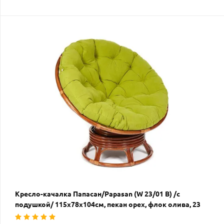
Кресло-качалка Папасан/Papasan (W 23/01 B) /с
подушкой/ 115х78х104см, пекан орех, флок олива, 23