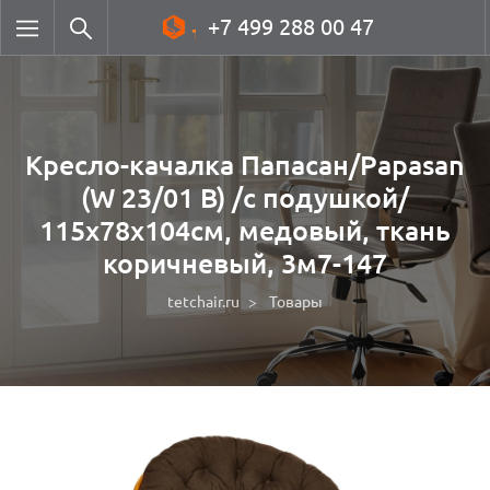
+7 499 288 00 47
Кресло-качалка Папасан/Papasan
(W 23/01 B) /с подушкой/
115х78х104см, медовый, ткань
коричневый, 3м7-147
tetchair.ru
Товары