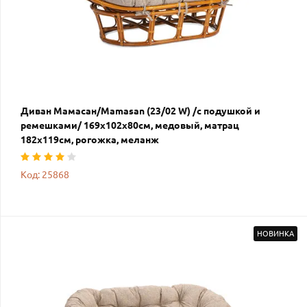
Диван Мамасан/Mamasan (23/02 W) /с подушкой и
ремешками/ 169х102х80см, медовый, матрац
182х119см, рогожка, меланж
Код: 25868
НОВИНКА