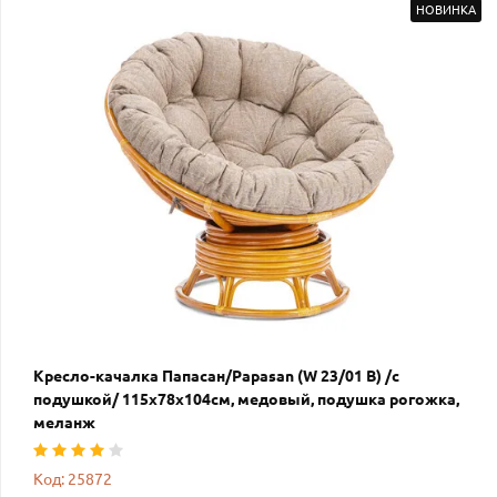
НОВИНКА
Кресло-качалка Папасан/Papasan (W 23/01 B) /с
подушкой/ 115х78х104см, медовый, подушка рогожка,
меланж
Код: 25872