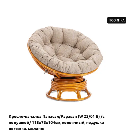
НОВИНКА
Кресло-качалка Папасан/Papasan (W 23/01 B) /с
подушкой/ 115х78х104см, коньячный, подушка
рогожка, меланж