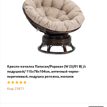
Кресло-качалка Папасан/Papasan (W 23/01 B) /с
подушкой/ 115х78х104см, античный черно-
коричневый, подушка рогожка, меланж
Код: 25871