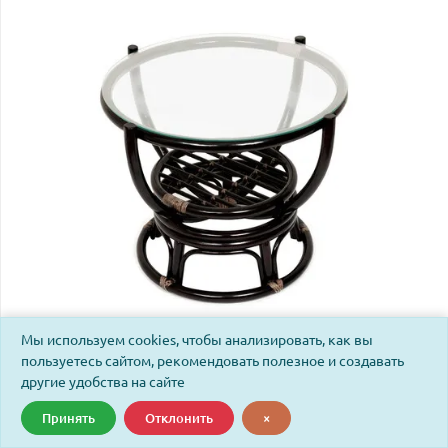
Мы используем cookies, чтобы анализировать, как вы
Стол журнальный со стеклом Беноа/Benoa 5005
пользуетесь сайтом, рекомендовать полезное и создавать
античный черно-коричневый
другие удобства на сайте
Принять
Отклонить
×
Код: 2633