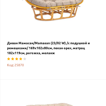
Диван Мамасан/Mamasan (23/02 W) /с подушкой и
ремешками/ 169х102х80см, пекан орех, матрац
182х119см, рогожка, меланж
Код: 25870