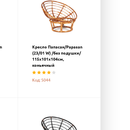
n
Кресло Папасан/Papasan
(23/01 W) /без подушки/
115х101х104см,
коньячный
Код: 5044