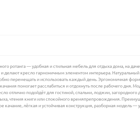
ого ротанга — удобная и стильная мебель для отдыха дома, на даче
и делают кресло гармоничным элементом интерьера. Натуральный р
добно перемещать и использовать каждый день. Эргономичная форм
ачания помогает расслабиться и отдохнуть после рабочего дня. Мо
сло отлично подойдёт для гостиной, спальни, лоджии, загородного 
дыха, чтения книги или спокойного времяпрепровождения. Преимущ
 качание, лёгкая и устойчивая конструкция, разборная модель — 