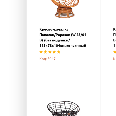
Кресло-качалка
К
Папасан/Papasan (W 23/01
П
B) /без подушки/
B
115х78х104см, коньячный
1
Код: 5047
К