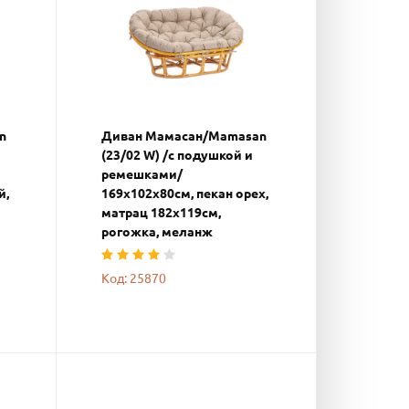
n
Диван Мамасан/Mamasan
(23/02 W) /с подушкой и
ремешками/
й,
169х102х80см, пекан орех,
матрац 182х119см,
рогожка, меланж
Код: 25870