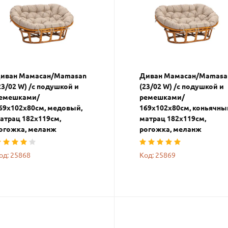
иван Мамасан/Mamasan
Диван Мамасан/Mamasa
23/02 W) /с подушкой и
(23/02 W) /с подушкой и
емешками/
ремешками/
69х102х80см, медовый,
169х102х80см, коньячны
атрац 182х119см,
матрац 182х119см,
огожка, меланж
рогожка, меланж
од: 25868
Код: 25869