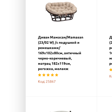
Диван Мамасан/Mamasan
Д
(23/02 W) /с подушкой и
(
ремешками/
р
169х102х80см, античный
1
черно-коричневый,
м
матрац 182х119см,
р
рогожка, меланж
К
Код: 25867