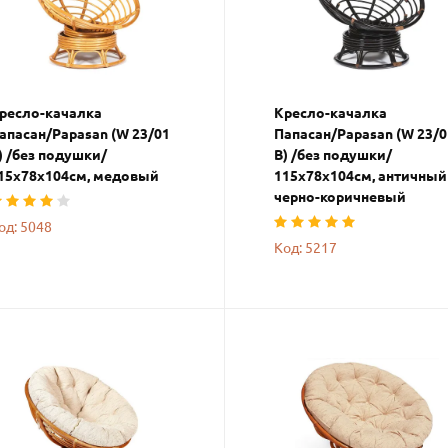
ресло-качалка
Кресло-качалка
апасан/Papasan (W 23/01
Папасан/Papasan (W 23/0
) /без подушки/
B) /без подушки/
15х78х104см, медовый
115х78х104см, античный
черно-коричневый
од: 5048
Код: 5217