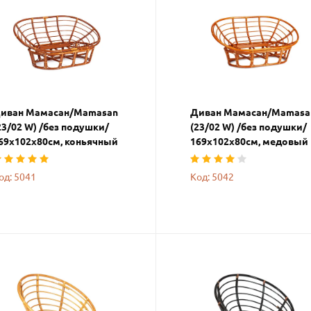
иван Мамасан/Mamasan
Диван Мамасан/Mamasa
23/02 W) /без подушки/
(23/02 W) /без подушки/
69х102х80см, коньячный
169х102х80см, медовый
од: 5041
Код: 5042