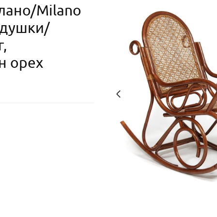
лано/Milano
одушки/
,
н орех