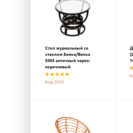
Стол журнальный со
Д
стеклом Беноа/Benoa
(
5005 античный черно-
1
коричневый
К
Код: 2633