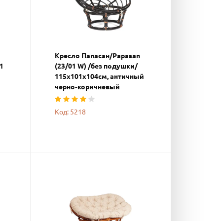
Кресло Папасан/Papasan
1
(23/01 W) /без подушки/
115х101х104см, античный
черно-коричневый
Код: 5218