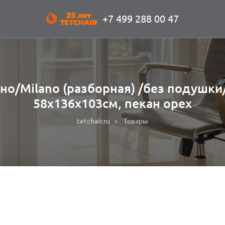
+7 499 288 00 47
но/Milano (разборная) /без подушки/
58х136х103см, пекан орех
tetchair.ru
Товары