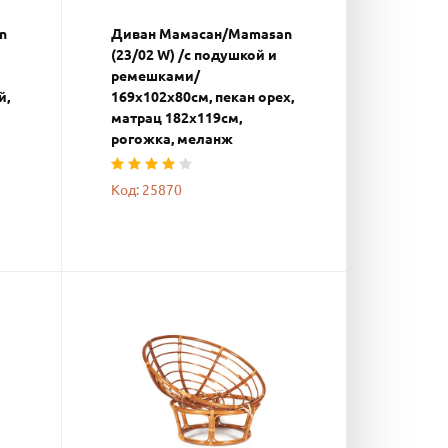
n
Диван Мамасан/Mamasan
(23/02 W) /с подушкой и
ремешками/
й,
169х102х80см, пекан орех,
матрац 182х119см,
рогожка, меланж
Код: 25870