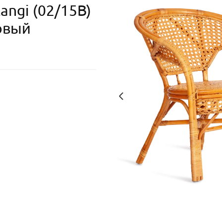
angi (02/15B)
овый