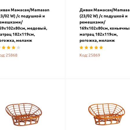
иван Мамасан/Mamasan
Диван Мамасан/Mamasa
23/02 W) /с подушкой и
(23/02 W) /с подушкой и
емешками/
ремешками/
69х102х80см, медовый,
169х102х80см, коньячны
атрац 182х119см,
матрац 182х119см,
огожка, меланж
рогожка, меланж
од: 25868
Код: 25869