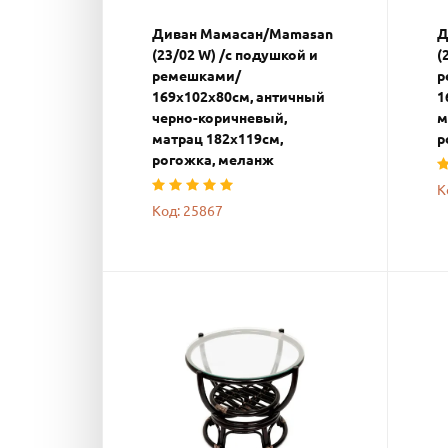
Диван Мамасан/Mamasan
Д
(23/02 W) /с подушкой и
(
ремешками/
р
169х102х80см, античный
1
черно-коричневый,
м
матрац 182х119см,
р
рогожка, меланж
К
Код: 25867