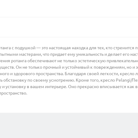
танга с подушкой — это настоящая находка для тех, кто стремится 
пытными мастерами, что придает ему уникальность и делает его на
ния ротанга обеспечивают не только эстетическую привлекательнос
еств. Он не только прочный и устойчивый к повреждениям, но и эк
го и здорового пространства. Благодаря своей легкости, кресло л
ь обстановку по своему усмотрению. Кроме того, кресло Pelangi/Пе
 и установку в вашем интерьере. Оно прекрасно вписывается как в 
пространство.