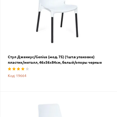
Стул Джениус/Genius (мод. 75) (1шт.в упаковке)
пластик/металл, 46x56x84cм, белый/опоры черные
Код: 19664