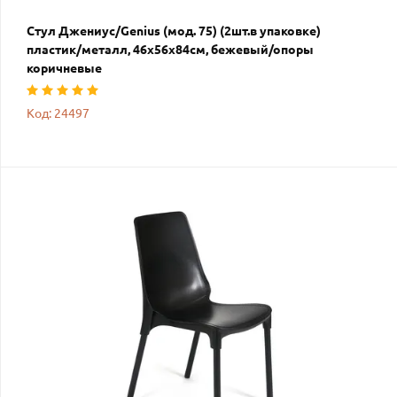
Стул Джениус/Genius (мод. 75) (2шт.в упаковке)
пластик/металл, 46x56x84cм, бежевый/опоры
коричневые
Код: 24497