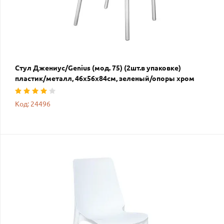
Стул Джениус/Genius (мод. 75) (2шт.в упаковке)
пластик/металл, 46x56x84cм, зеленый/опоры хром
Код: 24496