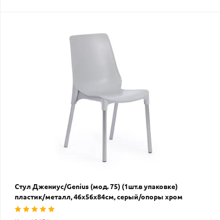
Стул Джениус/Genius (мод. 75) (1шт.в упаковке)
пластик/металл, 46x56x84cм, серый/опоры хром