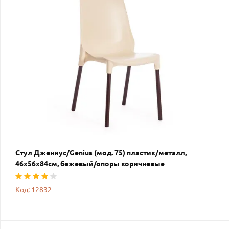
Стул Джениус/Genius (мод. 75) пластик/металл,
46x56x84cм, бежевый/опоры коричневые
Код: 12832