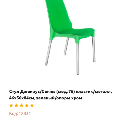
Стул Джениус/Genius (мод. 75) пластик/металл,
46x56x84cм, зеленый/опоры хром
Код: 12831