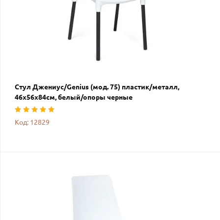
Стул Джениус/Genius (мод. 75) пластик/металл,
46x56x84cм, белый/опоры черные
Код: 12829