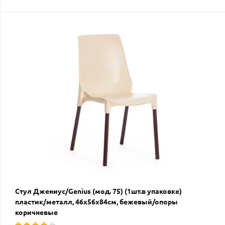
Стул Джениус/Genius (мод. 75) (1шт.в упаковке)
пластик/металл, 46x56x84cм, бежевый/опоры
коричневые