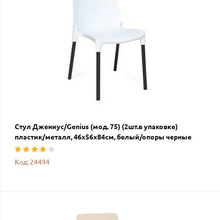
Стул Джениус/Genius (мод. 75) (2шт.в упаковке)
пластик/металл, 46x56x84cм, белый/опоры черные
Код: 24494