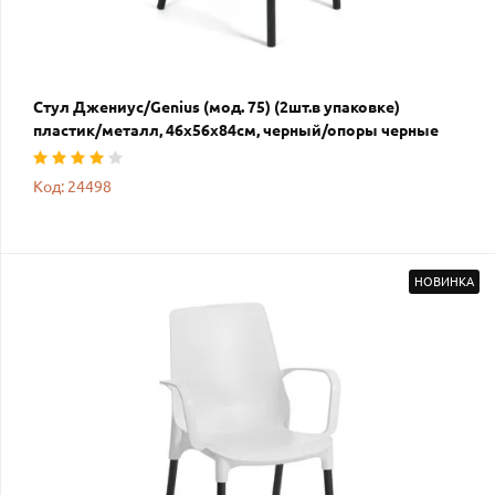
Стул Джениус/Genius (мод. 75) (2шт.в упаковке)
пластик/металл, 46x56x84cм, черный/опоры черные
Код: 24498
НОВИНКА