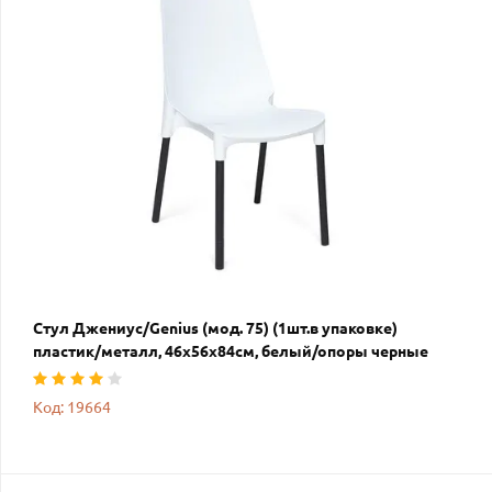
Стул Джениус/Genius (мод. 75) (1шт.в упаковке)
пластик/металл, 46x56x84cм, белый/опоры черные
Код: 19664