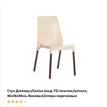
Стул Джениус/Genius (мод. 75) пластик/металл,
46x56x84cм, бежевый/опоры коричневые