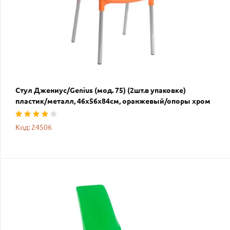
Стул Джениус/Genius (мод. 75) (2шт.в упаковке)
пластик/металл, 46x56x84cм, оранжевый/опоры хром
Код: 24506