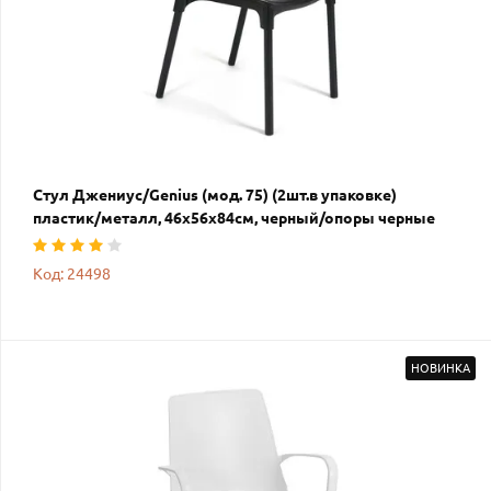
Стул Джениус/Genius (мод. 75) (2шт.в упаковке)
пластик/металл, 46x56x84cм, черный/опоры черные
Код: 24498
НОВИНКА