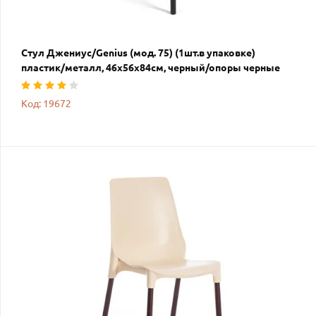
Стул Джениус/Genius (мод. 75) (1шт.в упаковке)
пластик/металл, 46x56x84cм, черный/опоры черные
Код: 19672