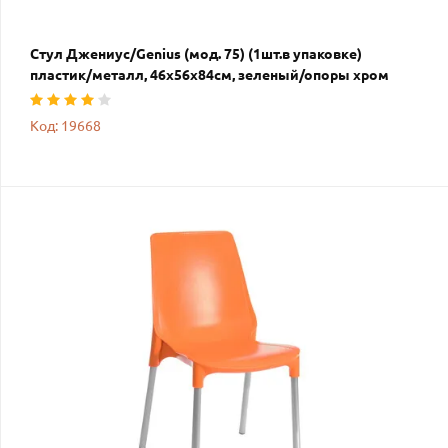
Стул Джениус/Genius (мод. 75) (1шт.в упаковке)
пластик/металл, 46x56x84cм, зеленый/опоры хром
Код: 19668