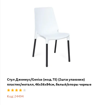
Стул Джениус/Genius (мод. 75) (2шт.в упаковке)
пластик/металл, 46x56x84cм, белый/опоры черные
Код: 24494