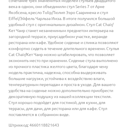
сочетание трех знаменитых моделей стульев двадцатого
века в одном, они объединили стул Series 7 от Арне
Якобсена, кресло Tulip/Тюлип Ээро Сааринена и стул
Eiffel/Эйфель Чарльза Имза. В итоге получился большой
удобный стул с оригинальным дизайном. Стул Cat Chair/
Кет Чаир станет незаменимым предметом интерьера на
загородной террасе, приусадебном участке, веранде
ресторана или кафе. Удобное сиденье и спинка позволяют
комфортно сидеть в течение длительного времени. Стулья
Cat Chair/Кет Чаир можно штабелировать, что позволяет
экономить место при хранении. Сиденье стула выполнено
из прочного пластика желтого цвета, благодаря чему
модель практична, надежна, способна выдерживать
большие нагрузки, устойчива к воздействию влаги,
температурным перепадам и проста в уходе. Для вашего
удобства на сиденье можно дополнительно приобрести
декоративную подушку из нашей коллекции текстиля.
Стул хорошо подойдет для гостиной, для кухни, для
террасы, для дачи, для ресторана или для кафе. Стул
поставляется в собранном виде.
Штрихкод: 4660118821643