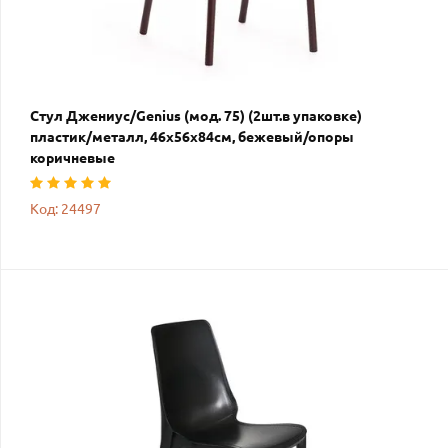
Стул Джениус/Genius (мод. 75) (2шт.в упаковке)
пластик/металл, 46x56x84cм, бежевый/опоры
коричневые
Код: 24497