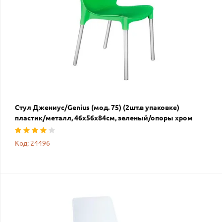
Стул Джениус/Genius (мод. 75) (2шт.в упаковке)
пластик/металл, 46x56x84cм, зеленый/опоры хром
Код: 24496