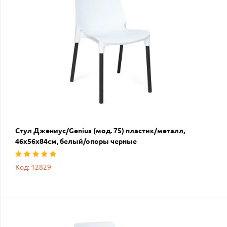
Стул Джениус/Genius (мод. 75) пластик/металл,
46x56x84cм, белый/опоры черные
Код: 12829