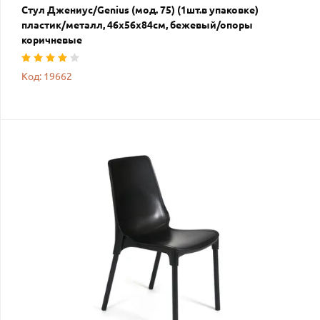
Стул Джениус/Genius (мод. 75) (1шт.в упаковке)
пластик/металл, 46x56x84cм, бежевый/опоры
коричневые
Код: 19662