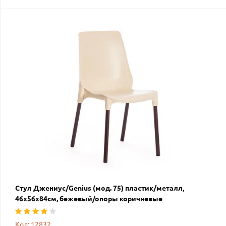
Стул Джениус/Genius (мод. 75) пластик/металл,
46x56x84cм, бежевый/опоры коричневые
Код: 12832