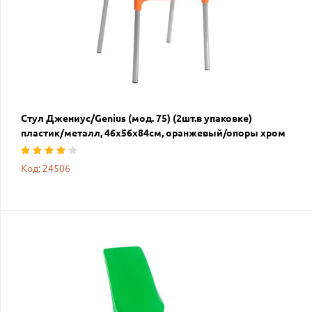
Стул Джениус/Genius (мод. 75) (2шт.в упаковке)
пластик/металл, 46x56x84cм, оранжевый/опоры хром
Код: 24506