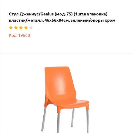
Стул Джениус/Genius (мод. 75) (1шт.в упаковке)
пластик/металл, 46x56x84cм, зеленый/опоры хром
Код: 19668