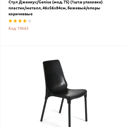
Стул Джениус/Genius (мод. 75) (1шт.в упаковке)
пластик/металл, 46x56x84cм, бежевый/опоры
коричневые
Код: 19662