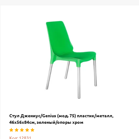
Стул Джениус/Genius (мод. 75) пластик/металл,
46x56x84cм, зеленый/опоры хром
Код: 12831