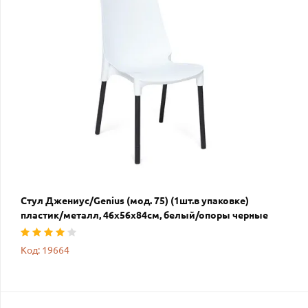
Стул Джениус/Genius (мод. 75) (1шт.в упаковке)
пластик/металл, 46x56x84cм, белый/опоры черные
Код: 19664