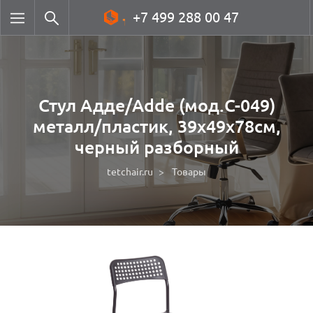
+7 499 288 00 47
Стул Адде/Adde (мод.C-049)
металл/пластик, 39х49х78см,
черный разборный
tetchair.ru
Товары