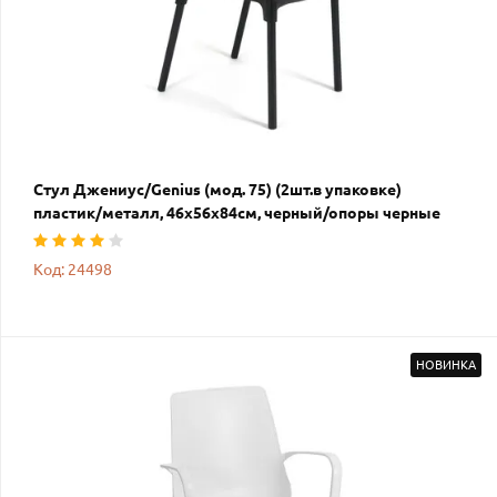
Стул Джениус/Genius (мод. 75) (2шт.в упаковке)
пластик/металл, 46x56x84cм, черный/опоры черные
Код: 24498
НОВИНКА