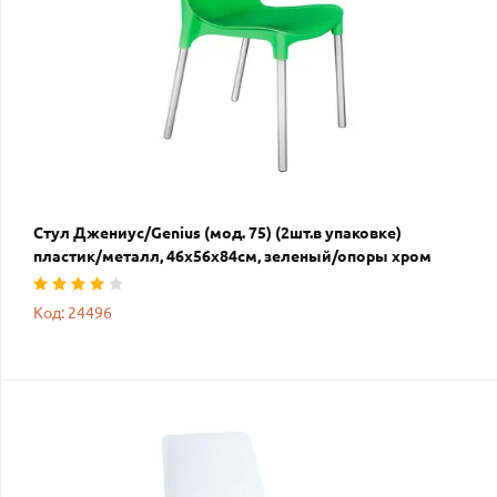
Стул Джениус/Genius (мод. 75) (2шт.в упаковке)
пластик/металл, 46x56x84cм, зеленый/опоры хром
Код: 24496