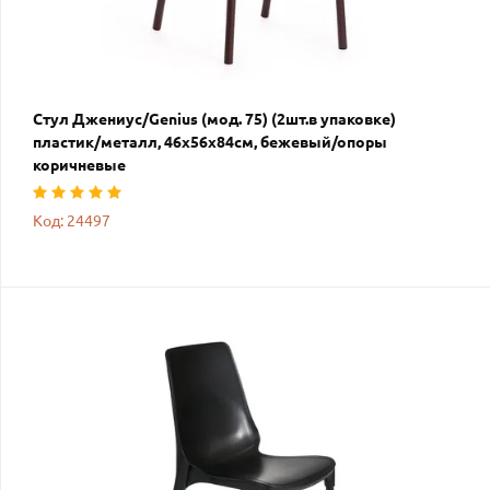
Стул Джениус/Genius (мод. 75) (2шт.в упаковке)
пластик/металл, 46x56x84cм, бежевый/опоры
коричневые
Код: 24497