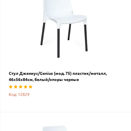
Стул Джениус/Genius (мод. 75) пластик/металл,
46x56x84cм, белый/опоры черные
Код: 12829