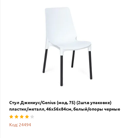
Стул Джениус/Genius (мод. 75) (2шт.в упаковке)
пластик/металл, 46x56x84cм, белый/опоры черные
Код: 24494