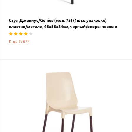
Стул Джениус/Genius (мод. 75) (1шт.в упаковке)
пластик/металл, 46x56x84cм, черный/опоры черные
Код: 19672