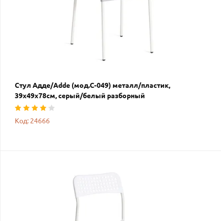
Стул Адде/Adde (мод.C-049) металл/пластик,
39х49х78см, серый/белый разборный
Код: 24666