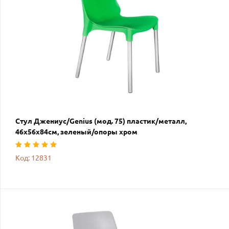
Стул Джениус/Genius (мод. 75) пластик/металл,
46x56x84cм, зеленый/опоры хром
Код: 12831