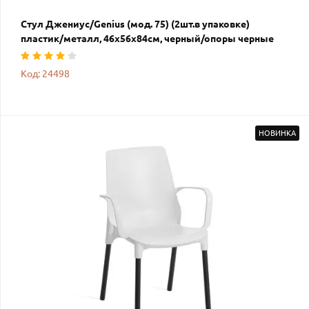
Стул Джениус/Genius (мод. 75) (2шт.в упаковке)
пластик/металл, 46x56x84cм, черный/опоры черные
Код: 24498
НОВИНКА