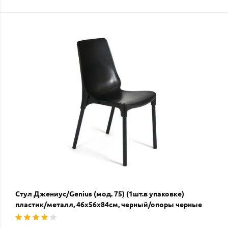
Стул Джениус/Genius (мод. 75) (1шт.в упаковке)
пластик/металл, 46x56x84cм, черный/опоры черные