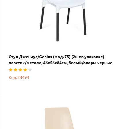
Стул Джениус/Genius (мод. 75) (2шт.в упаковке)
пластик/металл, 46x56x84cм, белый/опоры черные
Код: 24494