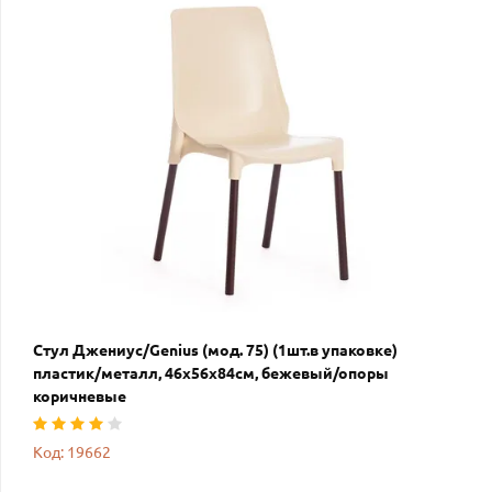
Стул Джениус/Genius (мод. 75) (1шт.в упаковке)
пластик/металл, 46x56x84cм, бежевый/опоры
коричневые
Код: 19662