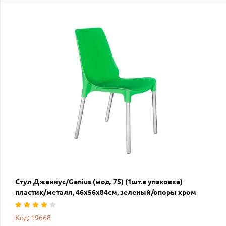
Стул Джениус/Genius (мод. 75) (1шт.в упаковке)
пластик/металл, 46x56x84cм, зеленый/опоры хром
Код: 19668