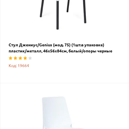
Стул Джениус/Genius (мод. 75) (1шт.в упаковке)
пластик/металл, 46x56x84cм, белый/опоры черные
Код: 19664