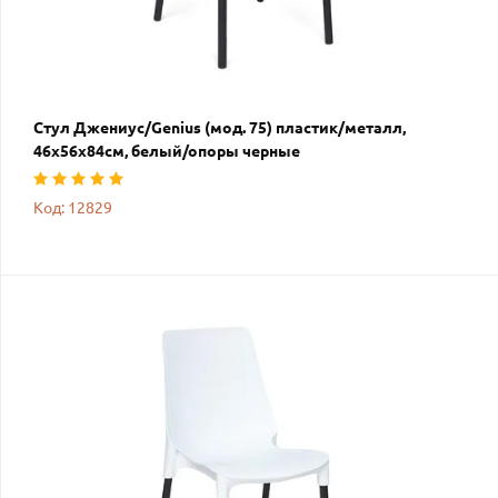
Стул Джениус/Genius (мод. 75) пластик/металл,
46x56x84cм, белый/опоры черные
Код: 12829