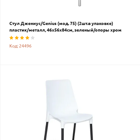
Стул Джениус/Genius (мод. 75) (2шт.в упаковке)
пластик/металл, 46x56x84cм, зеленый/опоры хром
Код: 24496