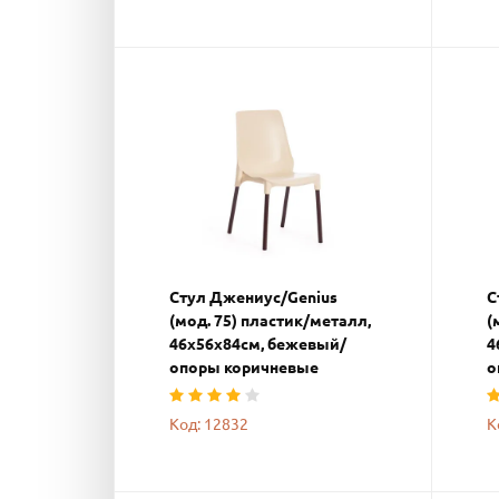
Стул Джениус/Genius
С
(мод. 75) пластик/металл,
(
46x56x84cм, бежевый/
4
опоры коричневые
о
Код: 12832
К