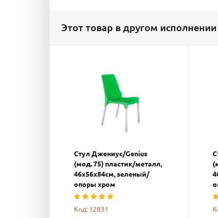
Этот товар в другом исполнении
Стул Джениус/Genius
С
(мод. 75) пластик/металл,
(
46x56x84cм, зеленый/
4
опоры хром
о
Код: 12831
К