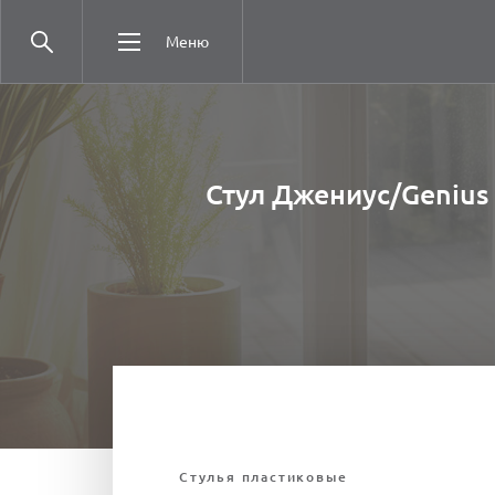
Меню
Стул Джениус/Genius
Стулья плаcтиковые