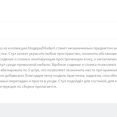
s из коллекции Модерн/Modern станет незаменимым предметом инт
тке. Стул может украсить любое пространство, изменить обстановк
 сиденья и спинки, имитирующая простроченную кожу, и металлич
ул среди привычной мебели. Удобное сиденье и спинка позволяют 
белировать по 5 штук, что позволяет экономить место при хранени
и добавками. Благодаря чему модель практична, надежна, способн
ным перепадам и проста в уходе. Стул подойдёт для гостиной, для к
инструкция по сборке прилагается.