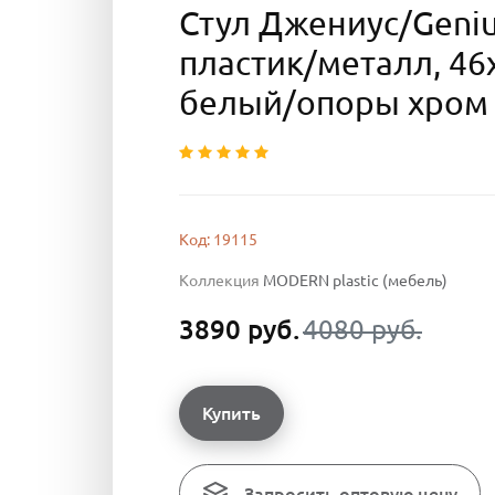
Стул Джениус/Genius
пластик/металл, 46
белый/опоры хром
Код: 19115
Коллекция
MODERN plastic (мебель)
3890 руб.
4080 руб.
Купить
Запросить оптовую цену