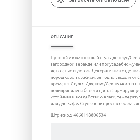
ОПИСАНИЕ
Простой и комфортный стул Джениус/Geniu
загородной веранде или приусадебном учас
легкостью и уютом. Декоративная отделка
порошковой краской, выгодно выделяют ст
времени. Стулья Джениус/Genius можно шта
полипропилена белого цвета с армирующим
устойчива к воздействию влаги, температур
или для кафе. Стул очень прост в сборке, 
Штрихкод: 4660118806534