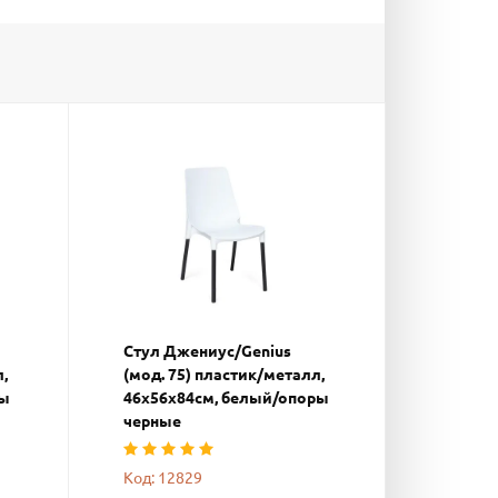
Стул Джениус/Genius
,
(мод. 75) пластик/металл,
ры
46x56x84cм, белый/опоры
черные
Код: 12829