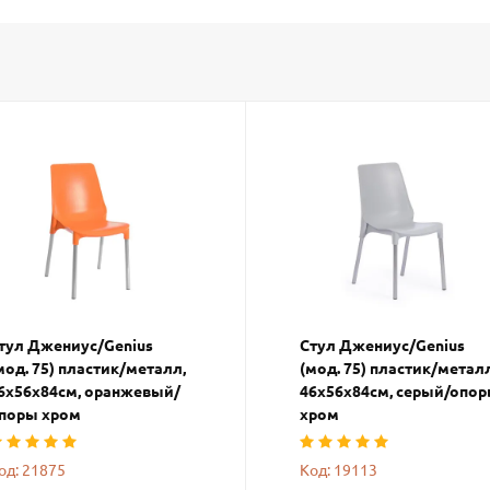
тул Джениус/Genius
Стул Джениус/Genius
мод. 75) пластик/металл,
(мод. 75) пластик/металл
6x56x84cм, оранжевый/
46x56x84cм, серый/опо
поры хром
хром
од: 21875
Код: 19113