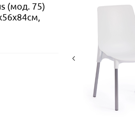
 (мод. 75)
x56x84cм,