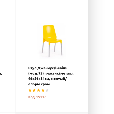
Стул Джениус/Genius
,
(мод. 75) пластик/металл,
46x56x84cм, желтый/
опоры хром
Код: 19112