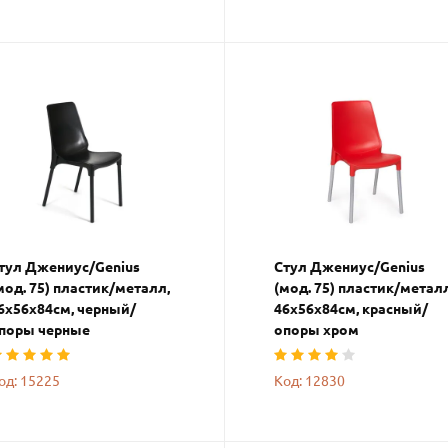
тул Джениус/Genius
Стул Джениус/Genius
мод. 75) пластик/металл,
(мод. 75) пластик/металл
6x56x84cм, черный/
46x56x84cм, красный/
поры черные
опоры хром
од: 15225
Код: 12830