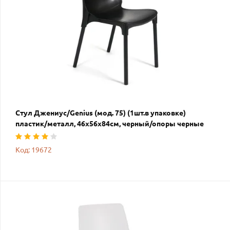
Стул Джениус/Genius (мод. 75) (1шт.в упаковке)
пластик/металл, 46x56x84cм, черный/опоры черные
Код: 19672