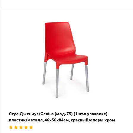
Стул Джениус/Genius (мод. 75) (1шт.в упаковке)
пластик/металл, 46x56x84cм, красный/опоры хром