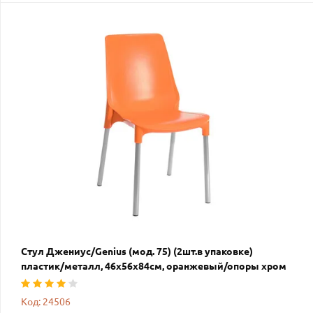
Стул Джениус/Genius (мод. 75) (2шт.в упаковке)
пластик/металл, 46x56x84cм, оранжевый/опоры хром
Код: 24506