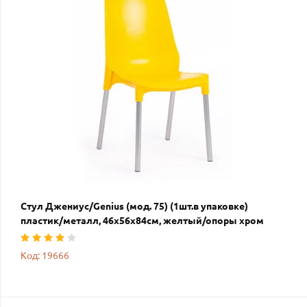
Стул Джениус/Genius (мод. 75) (1шт.в упаковке)
пластик/металл, 46x56x84cм, желтый/опоры хром
Код: 19666