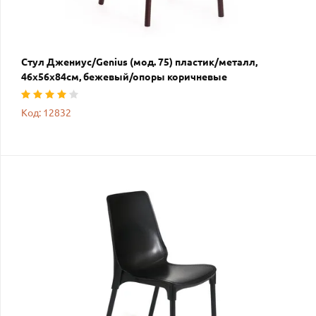
Стул Джениус/Genius (мод. 75) пластик/металл,
46x56x84cм, бежевый/опоры коричневые
Код: 12832