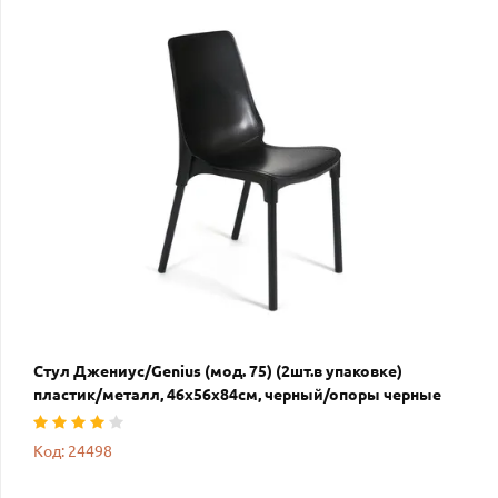
Стул Джениус/Genius (мод. 75) (2шт.в упаковке)
пластик/металл, 46x56x84cм, черный/опоры черные
Код: 24498