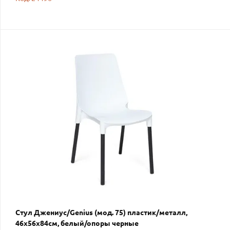
Стул Джениус/Genius (мод. 75) пластик/металл,
46x56x84cм, белый/опоры черные