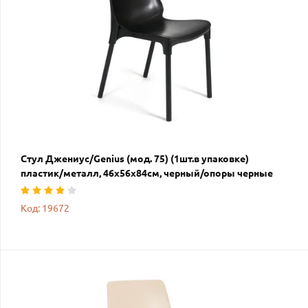
Стул Джениус/Genius (мод. 75) (1шт.в упаковке)
пластик/металл, 46x56x84cм, черный/опоры черные
Код: 19672