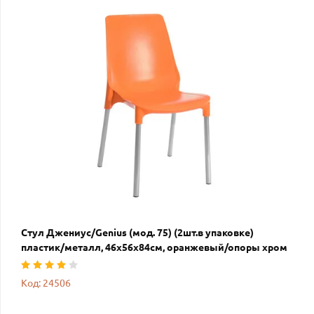
Стул Джениус/Genius (мод. 75) (2шт.в упаковке)
пластик/металл, 46x56x84cм, оранжевый/опоры хром
Код: 24506