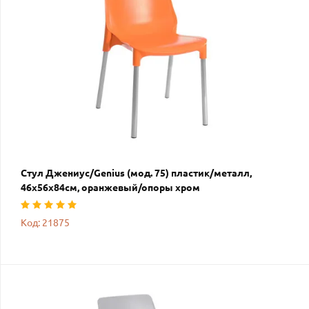
Стул Джениус/Genius (мод. 75) пластик/металл,
46x56x84cм, оранжевый/опоры хром
Код: 21875