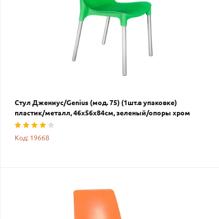
Стул Джениус/Genius (мод. 75) (1шт.в упаковке)
пластик/металл, 46x56x84cм, зеленый/опоры хром
Код: 19668