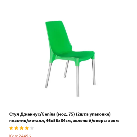
Стул Джениус/Genius (мод. 75) (2шт.в упаковке)
пластик/металл, 46x56x84cм, зеленый/опоры хром
Код: 24496