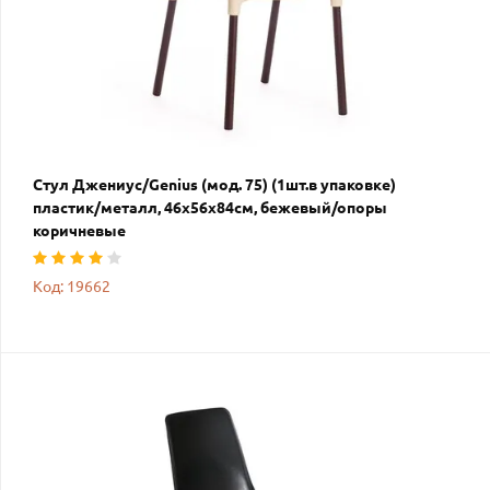
Стул Джениус/Genius (мод. 75) (1шт.в упаковке)
пластик/металл, 46x56x84cм, бежевый/опоры
коричневые
Код: 19662