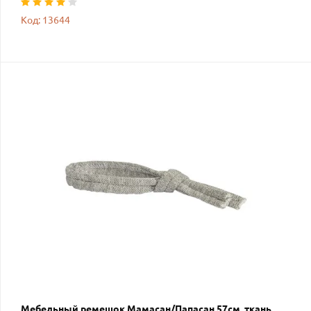
Код: 13644
Мебельный ремешок Мамасан/Папасан 57см, ткань,