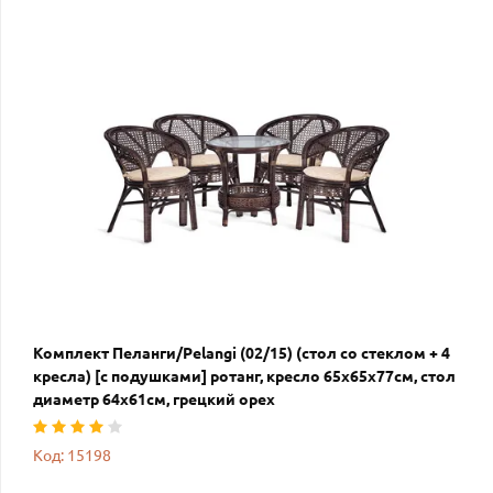
Комплект Пеланги/Pelangi (02/15) (стол со стеклом + 4
кресла) [с подушками] ротанг, кресло 65х65х77см, стол
диаметр 64х61см, грецкий орех
Код: 15198