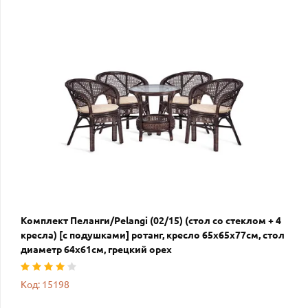
Комплект Пеланги/Pelangi (02/15) (стол со стеклом + 4
кресла) [с подушками] ротанг, кресло 65х65х77см, стол
диаметр 64х61см, грецкий орех
Код: 15198