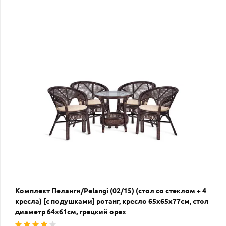
Комплект Пеланги/Pelangi (02/15) (стол со стеклом + 4
кресла) [с подушками] ротанг, кресло 65х65х77см, стол
диаметр 64х61см, грецкий орех