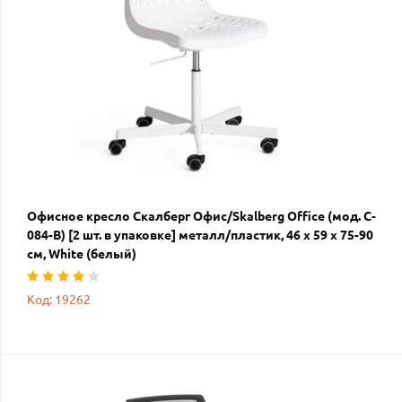
Офисное кресло Скалберг Офис/Skalberg Office (мод. C-
084-B) [2 шт. в упаковке] металл/пластик, 46 х 59 х 75-90
см, White (белый)
Код: 19262