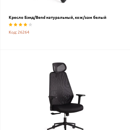
Кресло Бэнд/Bend натуральный, кож/зам белый
Код: 26264