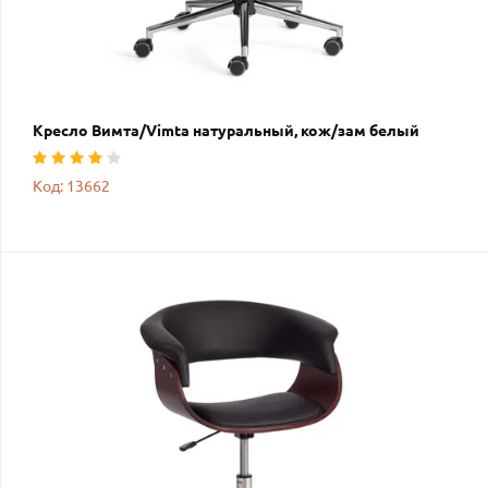
Кресло Вимта/Vimta натуральный, кож/зам белый
Код: 13662