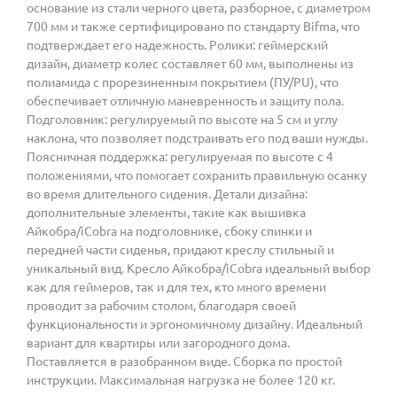
основание из стали черного цвета, разборное, с диаметром
700 мм и также сертифицировано по стандарту Bifma, что
подтверждает его надежность. Ролики: геймерский
дизайн, диаметр колес составляет 60 мм, выполнены из
полиамида с прорезиненным покрытием (ПУ/PU), что
обеспечивает отличную маневренность и защиту пола.
Подголовник: регулируемый по высоте на 5 см и углу
наклона, что позволяет подстраивать его под ваши нужды.
Поясничная поддержка: регулируемая по высоте с 4
положениями, что помогает сохранить правильную осанку
во время длительного сидения. Детали дизайна:
дополнительные элементы, такие как вышивка
Айкобра/iCobra на подголовнике, сбоку спинки и
передней части сиденья, придают креслу стильный и
уникальный вид. Кресло Айкобра/iCobra идеальный выбор
как для геймеров, так и для тех, кто много времени
проводит за рабочим столом, благодаря своей
функциональности и эргономичному дизайну. Идеальный
вариант для квартиры или загородного дома.
Поставляется в разобранном виде. Сборка по простой
инструкции. Максимальная нагрузка не более 120 кг.