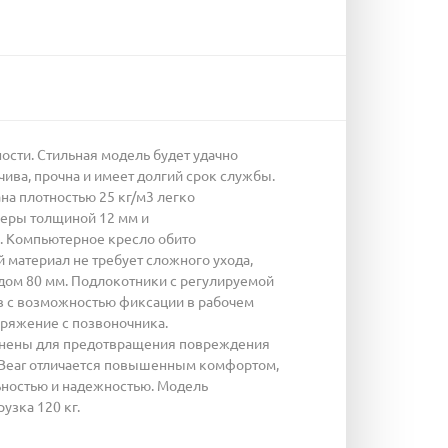
ости. Стильная модель будет удачно
чива, прочна и имеет долгий срок службы.
на плотностью 25 кг/м3 легко
неры толщиной 12 мм и
3. Компьютерное кресло обито
 материал не требует сложного ухода,
дом 80 мм. Подлокотники с регулируемой
ов с возможностью фиксации в рабочем
пряжение с позвоночника.
инены для предотвращения повреждения
/iBear отличается повышенным комфортом,
ьностью и надежностью. Модель
узка 120 кг.