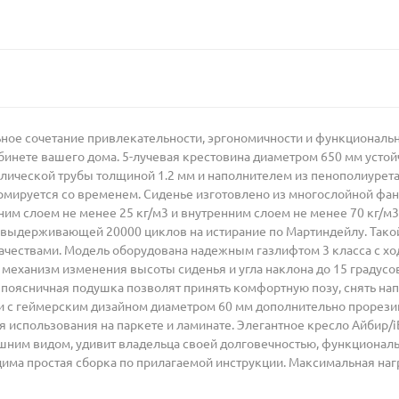
ное сочетание привлекательности, эргономичности и функциональн
абинете вашего дома. 5-лучевая крестовина диаметром 650 мм устой
лической трубы толщиной 1.2 мм и наполнителем из пенополиурета
ормируется со временем. Сиденье изготовлено из многослойной фа
им слоем не менее 25 кг/м3 и внутренним слоем не менее 70 кг/м
, выдерживающей 20000 циклов на истирание по Мартиндейлу. Такой
чествами. Модель оборудована надежным газлифтом 3 класса с хо
 механизм изменения высоты сиденья и угла наклона до 15 градус
поясничная подушка позволят принять комфортную позу, снять на
 с геймерским дизайном диаметром 60 мм дополнительно прорез
ля использования на паркете и ламинате. Элегантное кресло Айбир
шним видом, удивит владельца своей долговечностью, функционал
има простая сборка по прилагаемой инструкции. Максимальная нагр