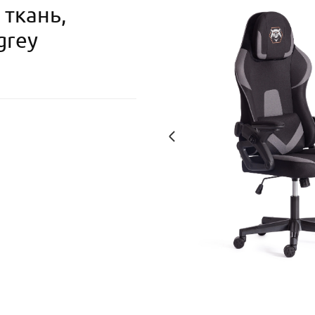
 ткань,
grey