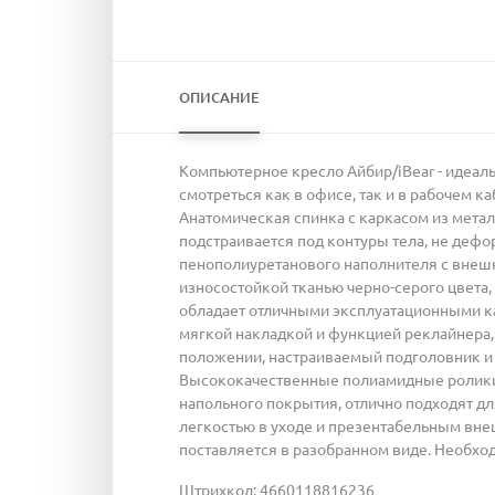
ОПИСАНИЕ
Компьютерное кресло Айбир/iBear - идеаль
смотреться как в офисе, так и в рабочем к
Анатомическая спинка с каркасом из метал
подстраивается под контуры тела, не деф
пенополиуретанового наполнителя с внешн
износостойкой тканью черно-серого цвета
обладает отличными эксплуатационными ка
мягкой накладкой и функцией реклайнера,
положении, настраиваемый подголовник и 
Высококачественные полиамидные ролики
напольного покрытия, отлично подходят д
легкостью в уходе и презентабельным вне
поставляется в разобранном виде. Необход
Штрихкод: 4660118816236