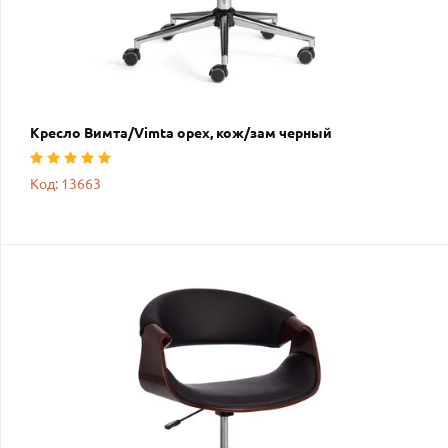
Кресло Вимта/Vimta орех, кож/зам черный
Код: 13663