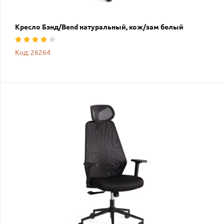
Кресло Бэнд/Bend натуральный, кож/зам белый
Код: 26264