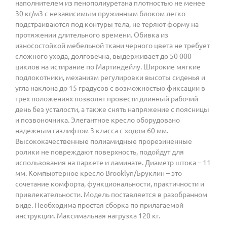
наполнителем из пенополиуретана плотностью не менее
30 кг/м3 с независимым пружинным блоком легко
подстраиваются под контуры тела, не теряют форму на
протяжении длительного времени. Обивка из
износостойкой мебельной ткани черного цвета не требует
сложного ухода, долговечна, выдерживает до 50 000
циклов на истирание по Мартиндейлу. Широкие мягкие
подлокотники, механизм регулировки высоты сиденья и
угла наклона до 15 градусов с возможностью фиксации в
трех положениях позволят провести длинный рабочий
день без усталости, а также снять напряжение с поясницы
и позвоночника. Элегантное кресло оборудовано
надежным газлифтом 3 класса с ходом 60 мм.
Высококачественные полиамидные прорезиненные
ролики не повреждают поверхность, подойдут для
использования на паркете и ламинате. Диаметр штока – 11
мм. Компьютерное кресло Brooklyn/Бруклин – это
сочетание комфорта, функциональности, практичности и
привлекательности. Модель поставляется в разобранном
виде. Необходима простая сборка по прилагаемой
инструкции. Максимальная нагрузка 120 кг.