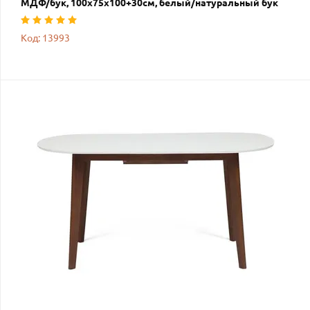
МДФ/бук, 100х75х100+30см, белый/натуральный бук
Код: 13993