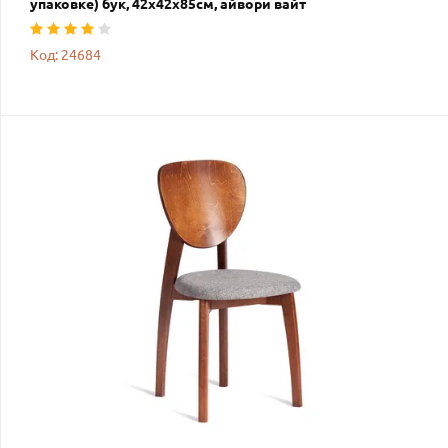
упаковке) бук, 42х42х85см, айвори вайт
Код: 24684