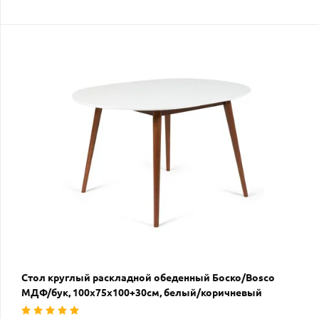
Стол круглый раскладной обеденный Боско/Вosco
МДФ/бук, 100х75х100+30см, белый/коричневый