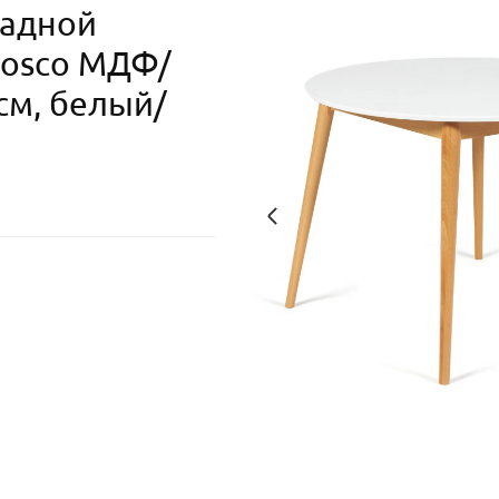
ладной
Вosco МДФ/
см, белый/