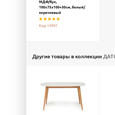
МДФ/бук,
100х75х100+30см, белый/
коричневый
Код: 13997
Другие товары в коллекции
ДАТС