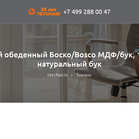
+7 499 288 00 47
й обеденный Боско/Вosco МДФ/бук, 
натуральный бук
tetchair.ru
Товары