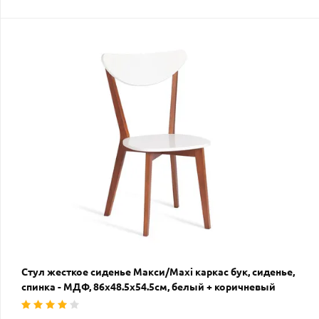
Стул жесткое сиденье Макси/Maxi каркас бук, сиденье,
спинка - МДФ, 86х48.5х54.5см, белый + коричневый