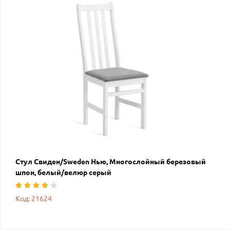
Стул Свиден/Sweden Нью, Многослойный березовый
шпон, белый/велюр серый
Код: 21624