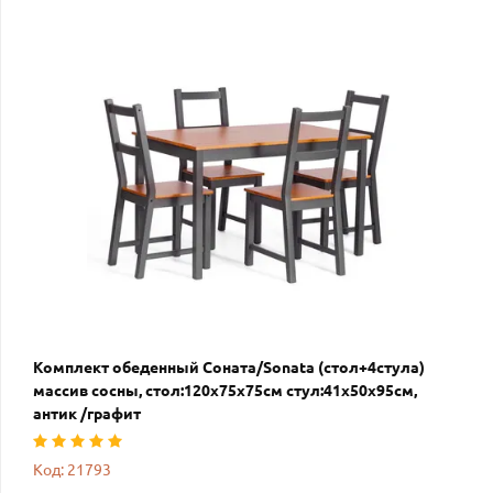
Комплект обеденный Соната/Sonata (стол+4стула)
массив сосны, стол:120х75х75см стул:41х50х95см,
антик /графит
Код: 21793