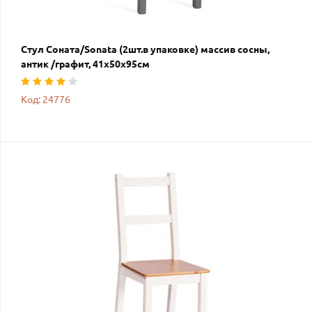
Стул Соната/Sonata (2шт.в упаковке) массив сосны,
антик /графит, 41х50х95см
Код: 24776