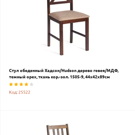
Стул обеденный Хадсон/Hudson дерево гевея/МДФ,
темный орех, ткань кор.-зол. 1505-9, 44х42х89см
Код: 25522