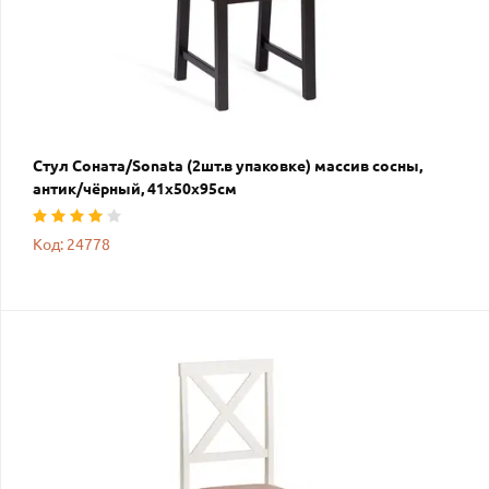
Стул Соната/Sonata (2шт.в упаковке) массив сосны,
антик/чёрный, 41х50х95см
Код: 24778