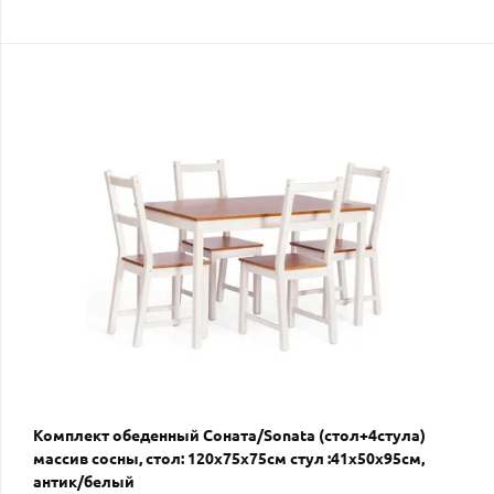
Комплект обеденный Соната/Sonata (стол+4стула)
массив сосны, стол: 120х75х75см стул :41х50х95см,
антик/белый