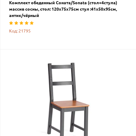
Комплект обеденный Соната/Sonata (стол+4стула)
массив сосны, стол: 120х75х75см стул :41х50х95см,
антик/чёрный
Код: 21795