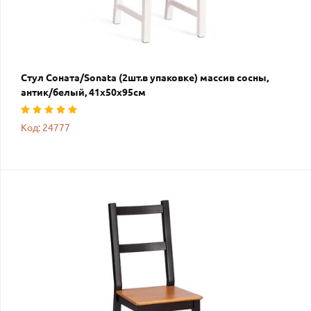
Стул Соната/Sonata (2шт.в упаковке) массив сосны,
антик/белый, 41х50х95см
Код: 24777