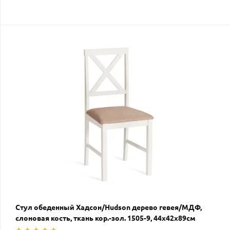
Стул обеденный Хадсон/Hudson дерево гевея/МДФ,
слоновая кость, ткань кор.-зол. 1505-9, 44х42х89см