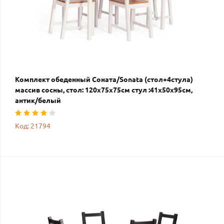
Комплект обеденный Соната/Sonata (стол+4стула)
массив сосны, стол: 120х75х75см стул :41х50х95см,
антик/белый
Код: 21794