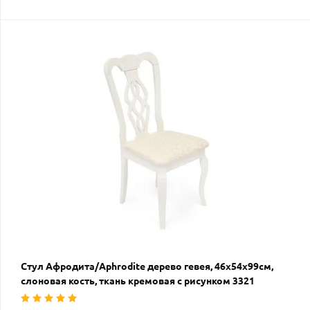
Стул Афродита/Aphrodite дерево гевея, 46х54х99см,
слоновая кость, ткань кремовая с рисунком 3321