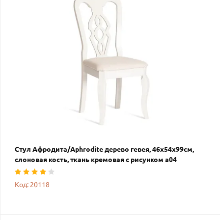
Стул Афродита/Aphrodite дерево гевея, 46х54х99см,
слоновая кость, ткань кремовая с рисунком а04
Код: 20118