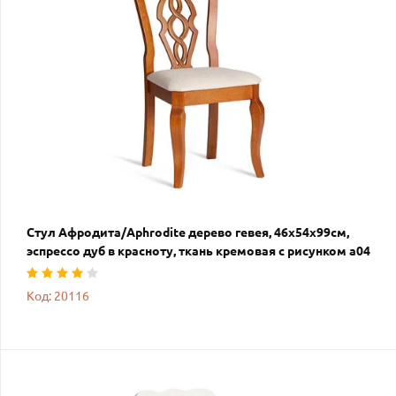
Стул Афродита/Aphrodite дерево гевея, 46х54х99см,
эспрессо дуб в красноту, ткань кремовая с рисунком а04
Код: 20116