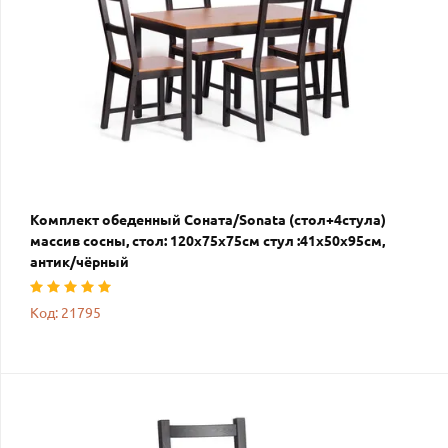
Комплект обеденный Соната/Sonata (стол+4стула)
массив сосны, стол: 120х75х75см стул :41х50х95см,
антик/чёрный
Код: 21795