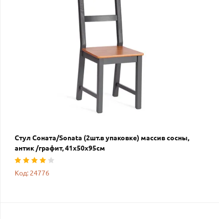
Стул Соната/Sonata (2шт.в упаковке) массив сосны,
антик /графит, 41х50х95см
Код: 24776