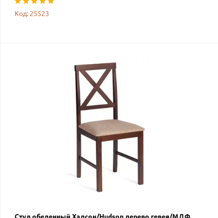
Код: 25523
Стул обеденный Хадсон/Hudson дерево гевея/МДФ,