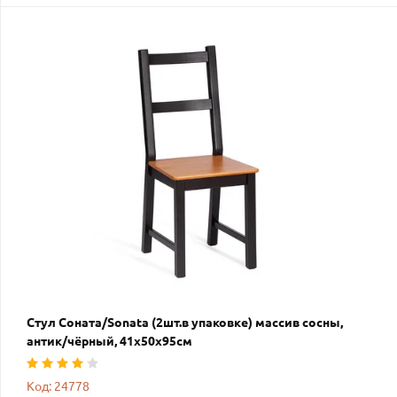
Стул Соната/Sonata (2шт.в упаковке) массив сосны,
антик/чёрный, 41х50х95см
Код: 24778