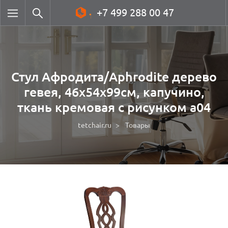
+7 499 288 00 47
Стул Афродита/Aphrodite дерево
гевея, 46х54х99см, капучино,
ткань кремовая с рисунком а04
tetchair.ru
Товары