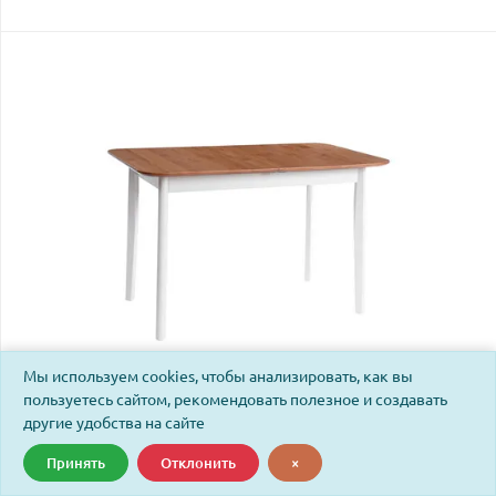
Мы используем cookies, чтобы анализировать, как вы
пользуетесь сайтом, рекомендовать полезное и создавать
другие удобства на сайте
Стол раздвижной Соната Люкс/Sonata Lux,
120(150)х75х75см массив сосны, антик/белый, 120-
Принять
Отклонить
×
150х75х75см