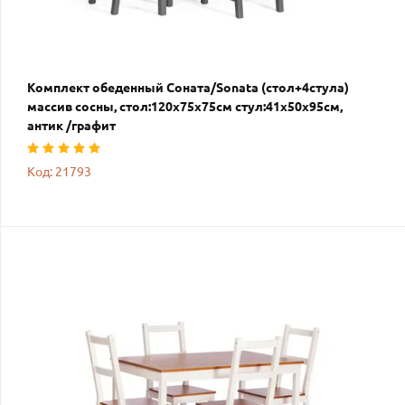
Комплект обеденный Соната/Sonata (стол+4стула)
массив сосны, стол:120х75х75см стул:41х50х95см,
антик /графит
Код: 21793