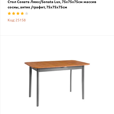
Стол Соната Люкс/Sonata Lux, 75х75х75см массив
сосны, антик /графит, 75х75х75см
Код: 25158