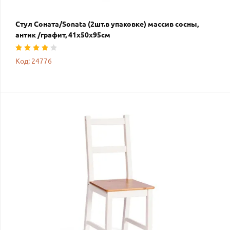
Стул Соната/Sonata (2шт.в упаковке) массив сосны,
антик /графит, 41х50х95см
Код: 24776