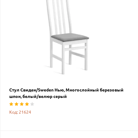
Стул Свиден/Sweden Нью, Многослойный березовый
шпон, белый/велюр серый
Код: 21624