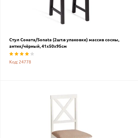
Стул Соната/Sonata (2шт.в упаковке) массив сосны,
антик/чёрный, 41х50х95см
Код: 24778