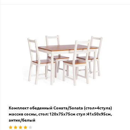
Комплект обеденный Соната/Sonata (стол+4стула)
массив сосны, стол: 120х75х75см стул :41х50х95см,
антик/белый