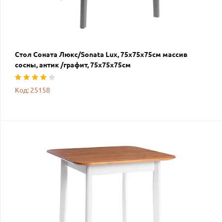
Стол Соната Люкс/Sonata Lux, 75х75х75см массив
сосны, антик /графит, 75х75х75см
Код: 25158