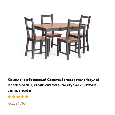
Комплект обеденный Соната/Sonata (стол+4стула)
массив сосны, стол:120х75х75см стул:41х50х95см,
антик /графит
Код: 21793