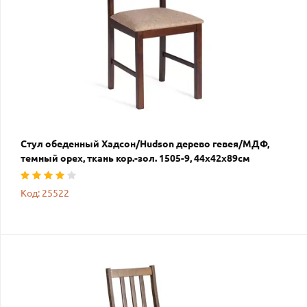
Стул обеденный Хадсон/Hudson дерево гевея/МДФ,
темный орех, ткань кор.-зол. 1505-9, 44х42х89см
Код: 25522