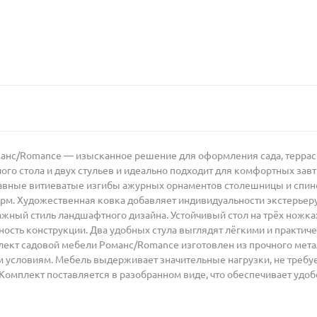
анс/Romance — изысканное решение для оформления сада, террасы
глого стола и двух стульев и идеально подходит для комфортных за
лавные витиеватые изгибы ажурных орнаментов столешницы и спин
рм. Художественная ковка добавляет индивидуальности экстерьеру
нтажный стиль ландшафтного дизайна. Устойчивый стол на трёх нож
ость конструкции. Два удобных стула выглядят лёгкими и практич
ект садовой мебели Романс/Romance изготовлен из прочного метал
 условиям. Мебель выдерживает значительные нагрузки, не требуе
омплект поставляется в разобранном виде, что обеспечивает удоб