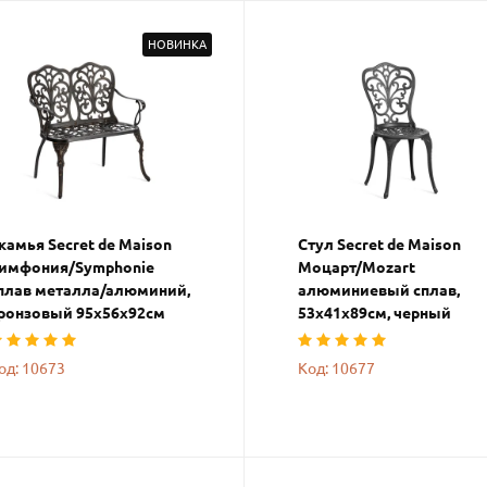
НОВИНКА
камья Secret de Maison
Стул Secret de Maison
имфония/Symphonie
Моцарт/Mozart
плав металла/алюминий,
алюминиевый сплав,
ронзовый 95х56х92см
53х41х89см, черный
од: 10673
Код: 10677