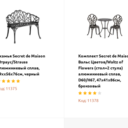
камья Secret de Maison
Комплект Secret de Mais
траус/Strauss
Вальс Цветов/Waltz of
люминиевый сплав,
Flowers (стол+2 стула)
9хх56х76см, черный
алюминиевый сплав,
D60/H67, 47х41х86см,
бронзовый
од: 11375
Код: 11378