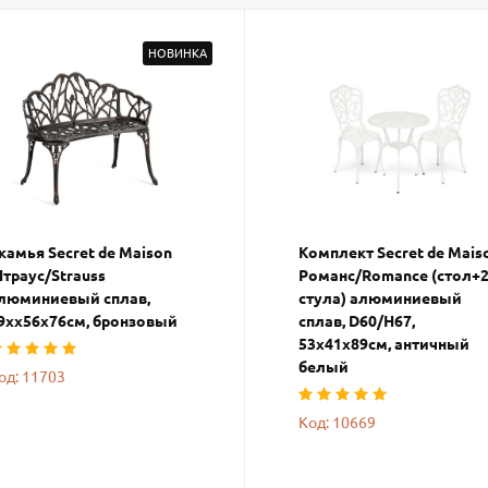
НОВИНКА
камья Secret de Maison
Комплект Secret de Mais
траус/Strauss
Романс/Romance (стол+
люминиевый сплав,
стула) алюминиевый
9хх56х76см, бронзовый
сплав, D60/H67,
53х41х89см, античный
белый
од: 11703
Код: 10669