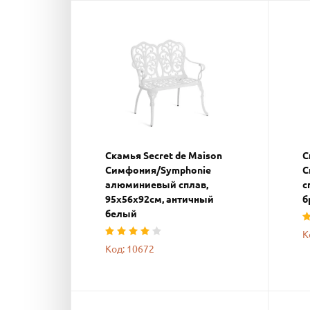
Скамья Secret de Maison
С
Симфония/Symphonie
С
алюминиевый сплав,
с
95х56х92см, античный
б
белый
К
Код: 10672