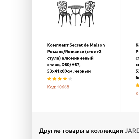
Комплект Secret de Maison
К
Романс/Romance (стол+2
Р
стула) алюминиевый
с
сплав, D60/H67,
с
53х41х89см, черный
5
б
Код: 10668
К
Другие товары в коллекции
JARD