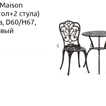
 Maison
ол+2 стула)
, D60/H67,
овый