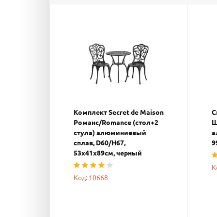
Комплект Secret de Maison
С
Романс/Romance (стол+2
Ш
стула) алюминиевый
а
сплав, D60/H67,
9
53х41х89см, черный
К
Код: 10668