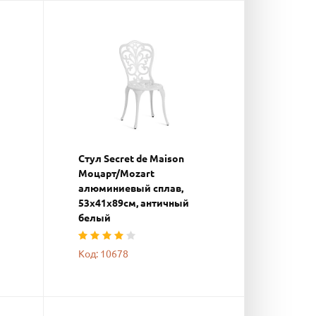
Стул Secret de Maison
Моцарт/Mozart
алюминиевый сплав,
53х41х89см, античный
белый
Код: 10678