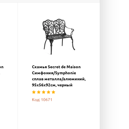
on
Скамья Secret de Maison
2
Симфония/Symphonie
сплав металла/алюминий,
95х56х92см, черный
Код: 10671