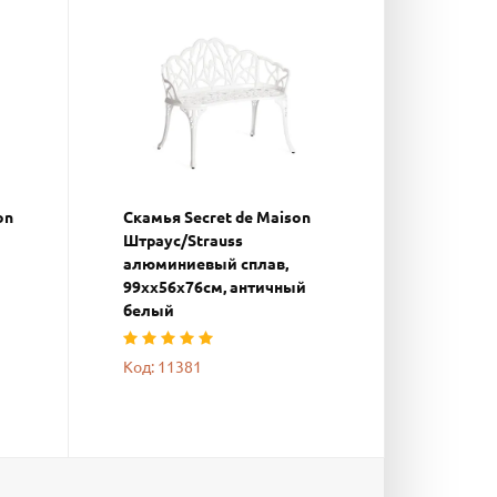
on
Скамья Secret de Maison
Штраус/Strauss
алюминиевый сплав,
99хх56х76см, античный
белый
Код: 11381