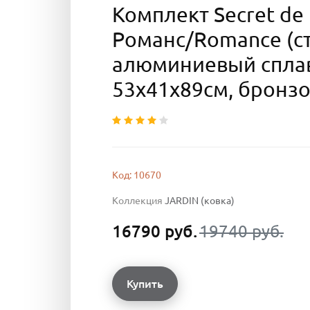
Комплект Secret de
Романс/Romance (ст
алюминиевый сплав
53х41х89см, бронз
Код: 10670
Коллекция
JARDIN (ковка)
16790 руб.
19740 руб.
Купить