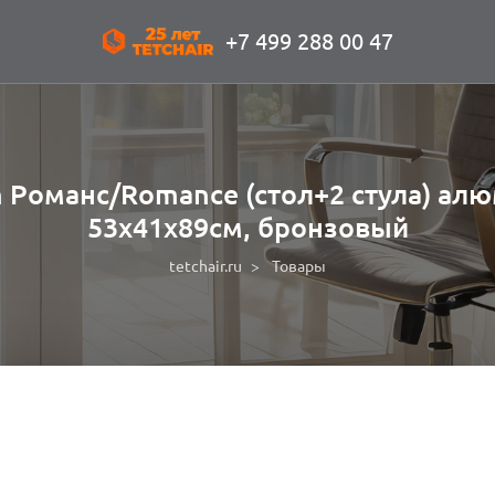
+7 499 288 00 47
n Романс/Romance (стол+2 стула) ал
53х41х89см, бронзовый
tetchair.ru
Товары