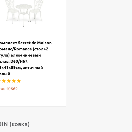
омплект Secret de Maison
оманс/Romance (стол+2
тула) алюминиевый
плав, D60/H67,
3х41х89см, античный
елый
од: 10669
IN (ковка)