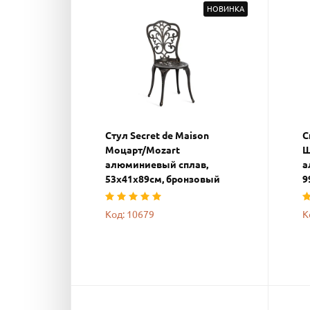
НОВИНКА
Стул Secret de Maison
С
Моцарт/Mozart
Ш
алюминиевый сплав,
а
53х41х89см, бронзовый
9
Код: 10679
К