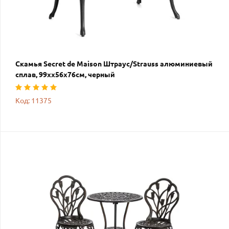
Скамья Secret de Maison Штраус/Strauss алюминиевый
сплав, 99хх56х76см, черный
Код: 11375