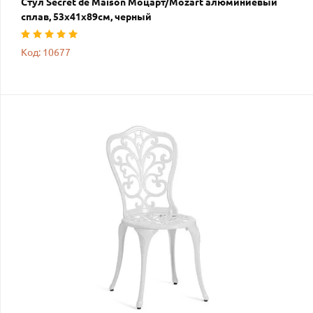
Стул Secret de Maison Моцарт/Mozart алюминиевый
сплав, 53х41х89см, черный
Код: 10677