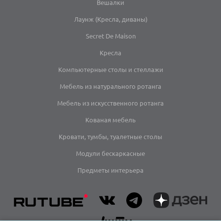
Вешалки
Лаунж (Кресла, диваны)
Secret De Maison
Кресла
Компьютерные столы и стеллажи
Мебель из натурального ротанга
Мебель из искусственного ротанга
Кованая мебель
Кровати, тумбы, туалетные столы
Модули бескаркасные
Предметы интерьера