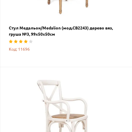
Стул Медальон/Medalion (мод.CB2243) дерево вяз,
груша №3, 99х50х50см
Код: 11696