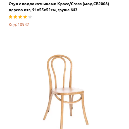
Стул с подлокотниками Кросс/Cross (мод.CB2008)
дерево вяз, 91х55х52см, груша №3
Код: 10982