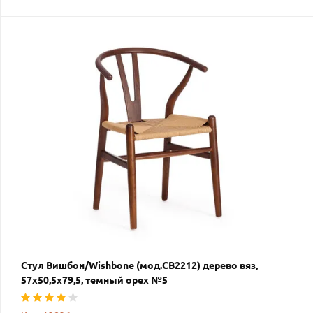
Стул Вишбон/Wishbone (мод.CB2212) дерево вяз,
57х50,5х79,5, темный орех №5