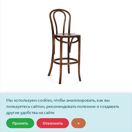
Стул барный Тонет Классик Бар Чаир/Thonet Classic Bar
Мы используем cookies, чтобы анализировать, как вы
Chair (мод.СE6069) дерево вяз, 43х50,5х111, темный
пользуетесь сайтом, рекомендовать полезное и создавать
орех №5
другие удобства на сайте
Принять
Отклонить
×
Код: 12825