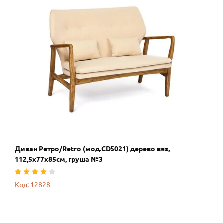
Диван Ретро/Retro (мод.CD5021) дерево вяз,
112,5х77х85см, груша №3
Код: 12828