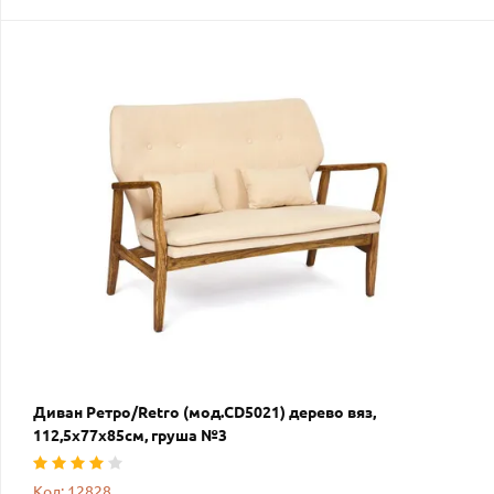
Диван Ретро/Retro (мод.CD5021) дерево вяз,
112,5х77х85см, груша №3
Код: 12828