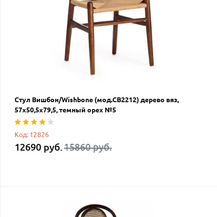
Стул Вишбон/Wishbone (мод.CB2212) дерево вяз,
57х50,5х79,5, темный орех №5
Код: 12826
12690 руб.
15860 руб.