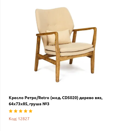
Кресло Ретро/Retro (мод. CD5020) дерево вяз,
64х73х85, груша №3
Код: 12827