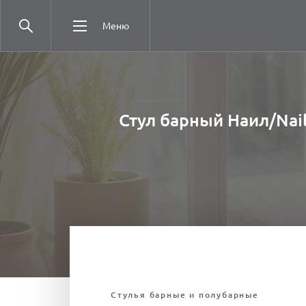
Меню
Стул барный Наил/Nai
Стулья барные и полубарные