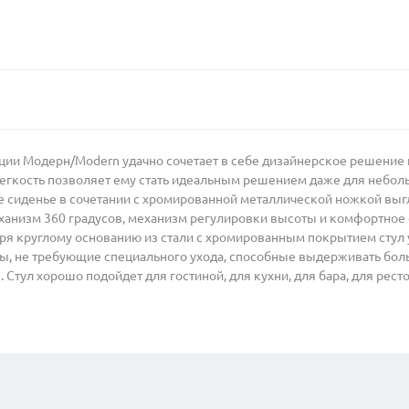
кции Модерн/Modern удачно сочетает в себе дизайнерское решение 
 легкость позволяет ему стать идеальным решением даже для неб
ое сиденье в сочетании с хромированной металлической ножкой выг
еханизм 360 градусов, механизм регулировки высоты и комфортное
аря круглому основанию из стали с хромированным покрытием стул у
ы, не требующие специального ухода, способные выдерживать больш
тул хорошо подойдет для гостиной, для кухни, для бара, для ресто