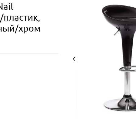
ail
/пластик,
рный/хром