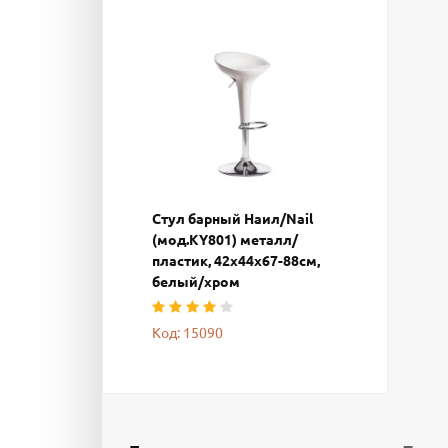
Стул барный Наил/Nail
(мод.KY801) металл/
пластик, 42х44х67-88см,
белый/хром
Код: 15090