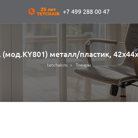
+7 499 288 00 47
l (мод.KY801) металл/пластик, 42х44
tetchair.ru
Товары