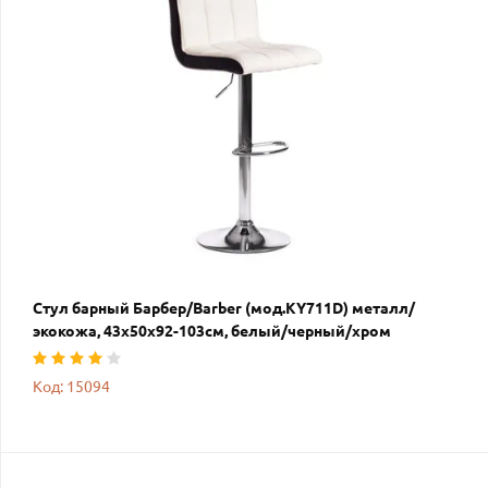
Стул барный Барбер/Barber (мод.KY711D) металл/
экокожа, 43х50х92-103см, белый/черный/хром
Код: 15094