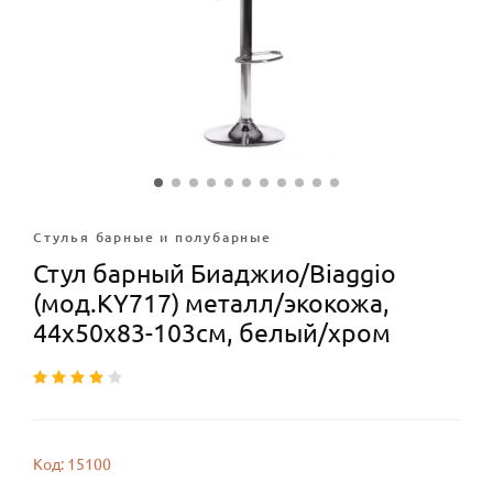
Стулья барные и полубарные
Стул барный Биаджио/Biaggio
(мод.KY717) металл/экокожа,
44х50х83-103см, белый/хром
Код: 15100