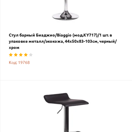
Стул барный Биаджио/Biaggio (мод.KY717)/1 шт. в
упаковке металл/экокожа, 44х50х83-103см, черный/
хром
Код: 19768