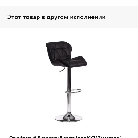
Этот товар в другом исполнении
Стул барный Биаджио/Biaggio (мод.KY717) металл/