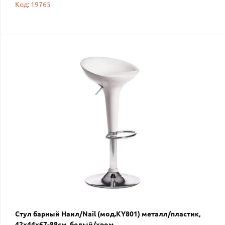
Код: 19765
Стул барный Наил/Nail (мод.KY801) металл/пластик,
42х44х67-88см, белый/хром