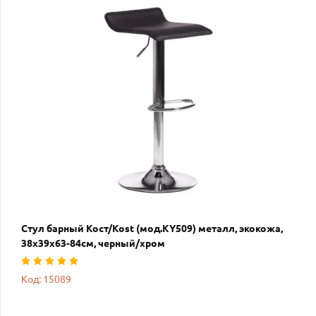
Стул барный Кост/Kost (мод.KY509) металл, экокожа,
38х39х63-84см, черный/хром
Код: 15089