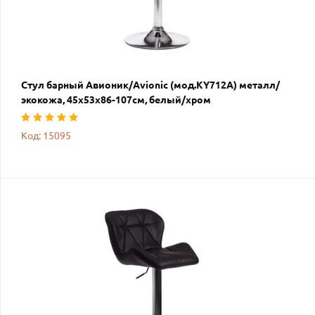
Стул барный Авионик/Avionic (мод.KY712A) металл/
экокожа, 45х53х86-107см, белый/хром
Код: 15095