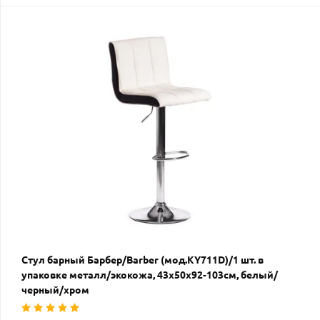
Стул барный Барбер/Barber (мод.KY711D)/1 шт. в
упаковке металл/экокожа, 43х50х92-103см, белый/
черный/хром