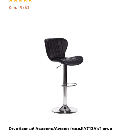
Код: 19763
Стул барный Авионик/Avionic (мод.KY712A)/1 шт. в