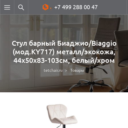
+7 499 288 00 47
Стул барный Биаджио/Biaggio
(мод.KY717) металл/экокожа,
44х50х83-103см, белый/хром
tetchair.ru
Товары