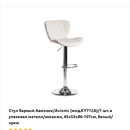
Стул барный Авионик/Avionic (мод.KY712A)/1 шт. в
упаковке металл/экокожа, 45х53х86-107см, белый/
хром