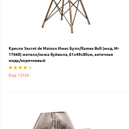
Кресло Secret de Maison Имес Булл/Eames Bull (мод. M-
17668) металл/кожа буйвола, 61х49х80см, античная
медь/коричневый
Код: 12226