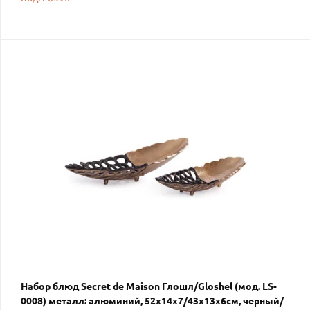
Набор блюд Secret de Maison Глошл/Gloshel (мод. LS-
0008) металл: алюминий, 52х14х7/43х13х6см, черный/