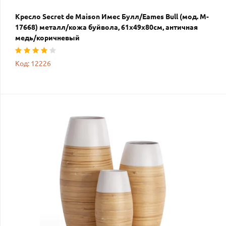
Кресло Secret de Maison Имес Булл/Eames Bull (мод. M-
17668) металл/кожа буйвола, 61х49х80см, античная
медь/коричневый
Код: 12226