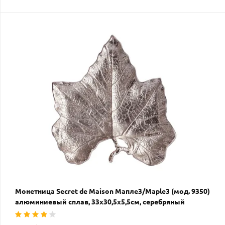
Монетница Secret de Maison Мапле3/Maple3 (мод. 9350)
алюминиевый сплав, 33х30,5х5,5см, серебряный