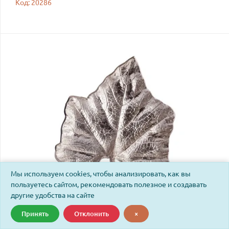
Код: 20286
Мы используем cookies, чтобы анализировать, как вы
пользуетесь сайтом, рекомендовать полезное и создавать
другие удобства на сайте
Принять
Отклонить
×
Монетница Secret de Maison Мапле2/Maple2 (мод. 9349)
алюминиевый сплав, 26,5х22,5х4см, серебряный