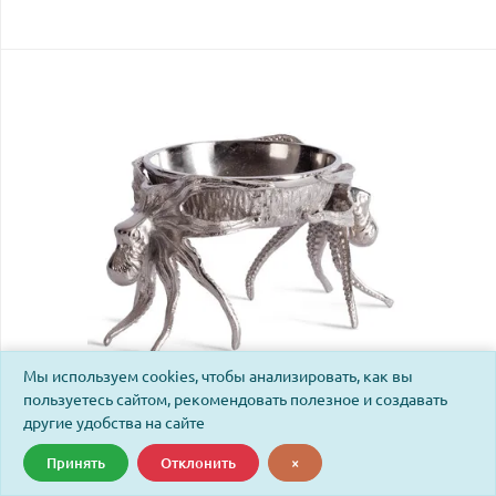
Мы используем cookies, чтобы анализировать, как вы
пользуетесь сайтом, рекомендовать полезное и создавать
другие удобства на сайте
Монетница Secret de Maison Октопус1/Octopus1 (мод.
Принять
Отклонить
×
9608) алюминиевый сплав, 23х16х13,5см, серебряный