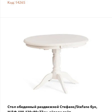
Код: 14265
Стол обеденный раздвижной Стефано/Stefano бук,
МДФ, 100-130х80х77см, айвори вайт