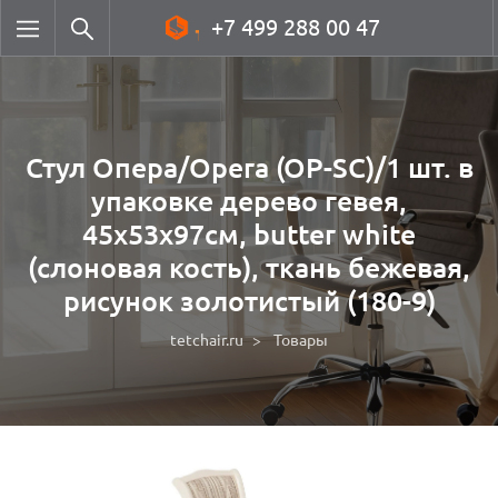
+7 499 288 00 47
Стул Опера/Opera (OP-SC)/1 шт. в
упаковке дерево гевея,
45х53х97см, butter white
(слоновая кость), ткань бежевая,
рисунок золотистый (180-9)
tetchair.ru
Товары