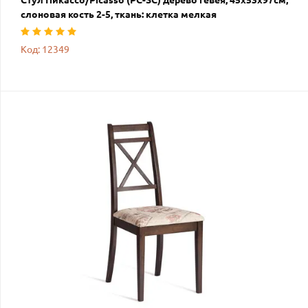
Стул Пикассо/Picasso (PC-SC) дерево гевея, 45х53х97см,
слоновая кость 2-5, ткань: клетка мелкая
Код: 12349