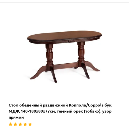
Стол обеденный раздвижной Коппола/Coppola бук,
МДФ, 140-180х80х77см, темный орех (тобако), узор
прямой