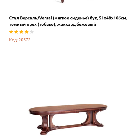
Стул Версаль/Versal (мягкое сиденье) бук, 51х48х106см,
темный орех (тобако), жаккард бежевый
Код: 20572