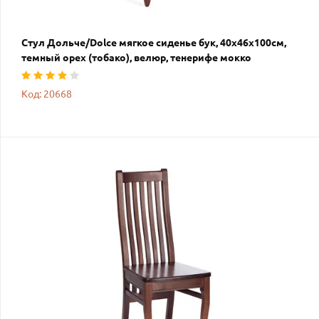
Стул Дольче/Dolce мягкое сиденье бук, 40х46х100см,
темный орех (тобако), велюр, тенерифе мокко
Код: 20668