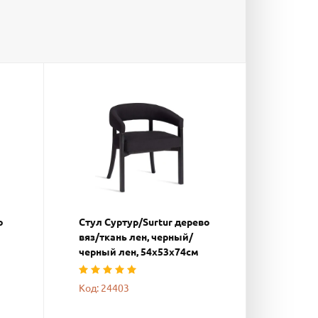
о
Стул Суртур/Surtur дерево
вяз/ткань лен, черный/
черный лен, 54х53х74см
Код: 24403