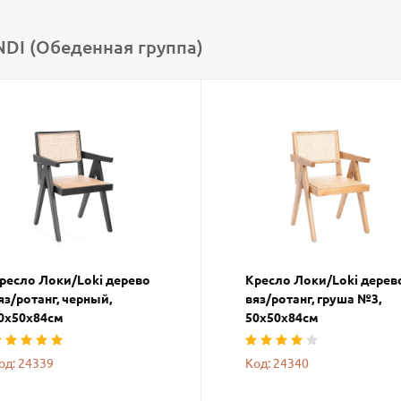
DI (Обеденная группа)
ресло Локи/Loki дерево
Кресло Локи/Loki дерев
яз/ротанг, черный,
вяз/ротанг, груша №3,
0х50х84см
50х50х84см
од: 24339
Код: 24340