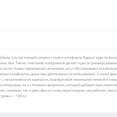
ебели, это настоящий символ стиля и комфорта. Каркас кресла выпо
тканью лён. Такое сочетание материалов делает кресло универсаль
есла не только привлекают внимание, но и обеспечивают исключите
аться комфортом даже при длительном использовании. Спинка дае
ие с металлическим каркасом, подчёркивая минималистичный и совр
интерьера, но и стильным акцентом, который добавит пространств
хню, спальню; так и для офиса в зону переговоров или рабочее место
рузка — 100 кг.