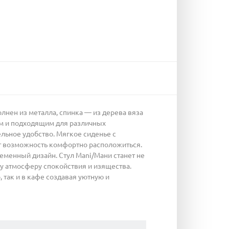
лнен из металла, спинка — из дерева вяза
ным и подходящим для различных
льное удобство. Мягкое сиденье с
т возможность комфортно расположиться.
еменный дизайн. Стул Mani/Мани станет не
у атмосферу спокойствия и изящества.
, так и в кафе создавая уютную и