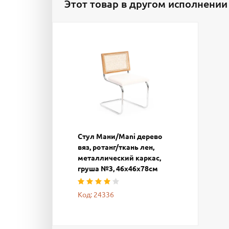
Этот товар в другом исполнении
Стул Мани/Mani дерево
вяз, ротанг/ткань лен,
металлический каркас,
груша №3, 46х46х78см
Код: 24336