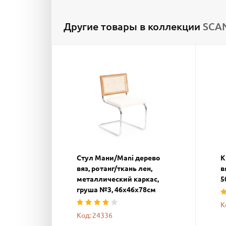
Другие товары в коллекции
SCAN
Стул Мани/Mani дерево
К
вяз, ротанг/ткань лен,
в
металлический каркас,
5
груша №3, 46х46х78см
К
Код: 24336