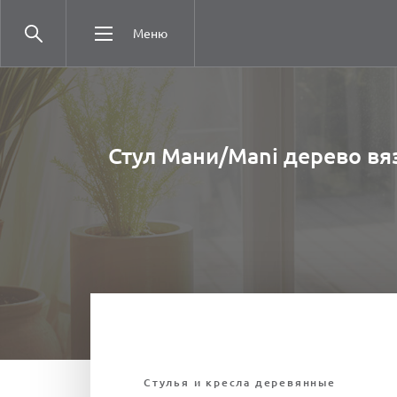
Меню
Стул Мани/Mani дерево вяз
Стулья и кресла деревянные