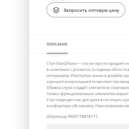
Запросить оптовую цену
ОПИСАНИЕ
Стул Mani/Мани — это не просто предмет м
в сочетании с ротангом, а сиденье обито 
интерьеров. Изогнутые линии в дизайне кр
хорошей амортизацией позволяет наслажд
Обивка стула создаёт элегантное сочетан
только функциональным элементом вашего 
Стул подходит как для дома в гостиную, ку
комфортную обстановку. Максимальная наг
Штрихкод: 4660118818773