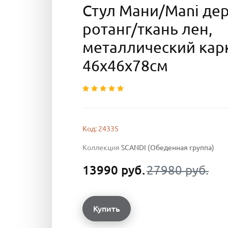
Стул Мани/Mani дер
ротанг/ткань лен,
металлический карк
46х46х78см
Код: 24335
Коллекция
SCANDI (Обеденная группа)
13990 руб.
27980 руб.
Купить