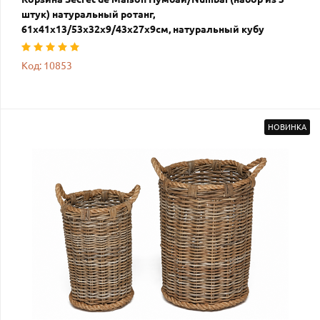
штук) натуральный ротанг,
61х41х13/53х32х9/43х27х9см, натуральный кубу
Код: 10853
НОВИНКА