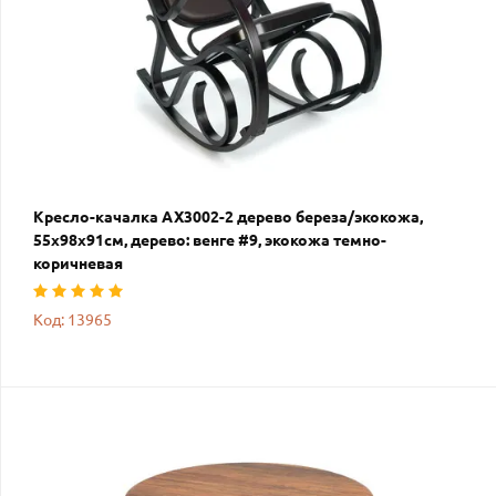
Кресло-качалка AX3002-2 дерево береза/экокожа,
55х98х91см, дерево: венге #9, экокожа темно-
коричневая
Код: 13965