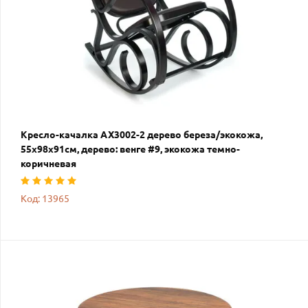
Кресло-качалка AX3002-2 дерево береза/экокожа,
55х98х91см, дерево: венге #9, экокожа темно-
коричневая
Код: 13965