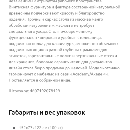
незаменимым атрибутом рабочего пространства.
Винтажная фурнитура и фактура состаренной натуральной
древесины подчеркивают красоту и благородство
изделия. Прочный каркас стола из массива манго
обработан натуральным маслом и не требует
специального ухода. Стол по-современному
функционален - широкая и удобная столешница,
выдвижная полка для клавиатуры, множество объемных
выдвижных ящиков разной глубины с рамками для
этикеток, горизонтальные полки и вертикальные отсеки
для хранения, боковые ограничители для документов —
дизайн стола-бюро продуман до мелочей. Модель отлично
гармонирует с мебелью из серии Academy/Академи.
Поставляется в собранном виде.
Штрихкод: 4607192078129
Габариты и вес упаковок
152x77x122 см (100 кг)