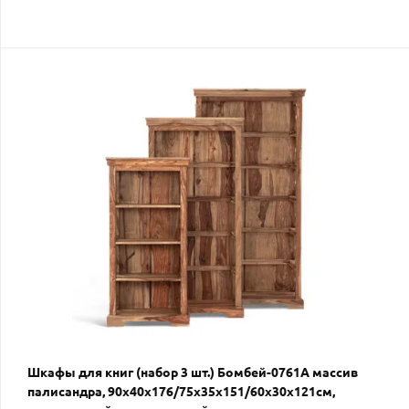
Шкафы для книг (набор 3 шт.) Бомбей-0761A массив
палисандра, 90х40х176/75х35х151/60х30х121см,