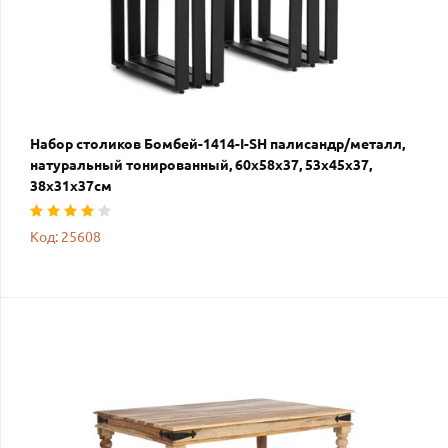
Набор столиков Бомбей-1414-I-SH палисандр/металл,
натуральный тонированный, 60х58х37, 53х45х37,
38х31х37см
Код: 25608